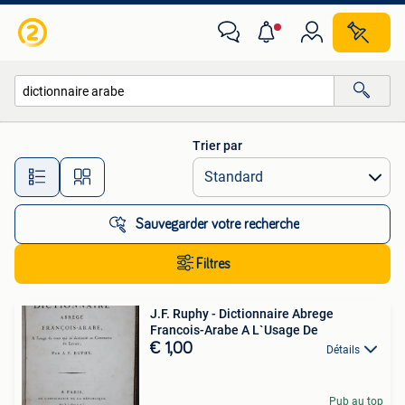
Toutes les catégories…
Trier par
Toutes les distances…
Sauvegarder votre recherche
Filtres
J.F. Ruphy - Dictionnaire Abrege
Francois-Arabe A L`Usage De
€ 1,00
Détails
Pub au top