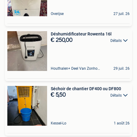
Overijse
27 juil. 26
Déshumidificateur Rowenta 16l
€ 250,00
Détails
Houthalen+ Deel Van Zonhoven En Zolder
29 juil. 26
Séchoir de chantier DF400 ou DF800
€ 5,50
Détails
Kessel-Lo
1 août 26