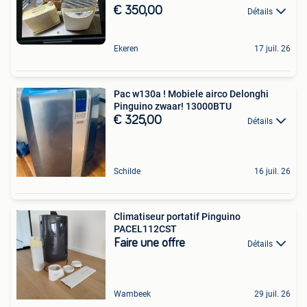
€ 350,00
Détails
Ekeren
17 juil. 26
Pac w130a ! Mobiele airco Delonghi
Pinguino zwaar! 13000BTU
€ 325,00
Détails
Schilde
16 juil. 26
Climatiseur portatif Pinguino
PACEL112CST
Faire une offre
Détails
Wambeek
29 juil. 26