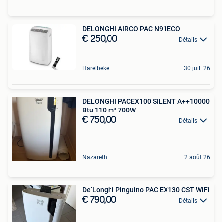
DELONGHI AIRCO PAC N91ECO
€ 250,00
Détails
Harelbeke
30 juil. 26
DELONGHI PACEX100 SILENT A++10000
Btu 110 m³ 700W
€ 750,00
Détails
Nazareth
2 août 26
De’Longhi Pinguino PAC EX130 CST WiFi
€ 790,00
Détails