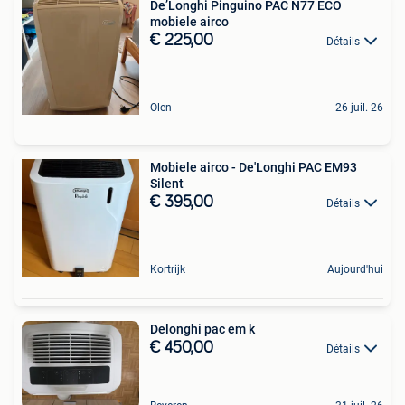
De’Longhi Pinguino PAC N77 ECO
mobiele airco
€ 225,00
Détails
Olen
26 juil. 26
Mobiele airco - De'Longhi PAC EM93
Silent
€ 395,00
Détails
Kortrijk
Aujourd'hui
Delonghi pac em k
€ 450,00
Détails