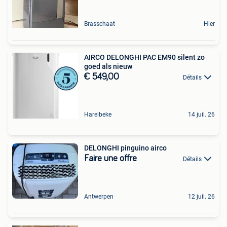
Brasschaat
Hier
AIRCO DELONGHI PAC EM90 silent zo
goed als nieuw
€ 549,00
Détails
Harelbeke
14 juil. 26
DELONGHI pinguino airco
Faire une offre
Détails
Antwerpen
12 juil. 26