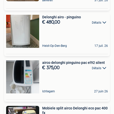
Beveren
31 juil. 26
Delonghi airo - pinguino
€ 480,00
Détails
Heist-Op-Den-Berg
17 juil. 26
airco delonghi pinguino pac el92 silent
€ 375,00
Détails
Ichtegem
27 juin 26
Mobiele split airco Delonghi eco pac 400
fx