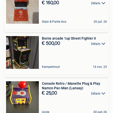
€ 160,00
Détails
Glain & Partie Ans
26 juil. 26
Borne arcade 1up Street Fighter II
€ 500,00
Détails
Kampenhout
16 nov. 25
Console Retro / Manette Plug & Play
Namco Pac-Man (Lansay)
€ 25,00
Détails
Uccle
30 juin 26