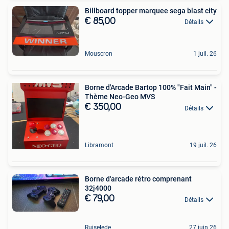
Billboard topper marquee sega blast city
€ 85,00
Détails
Mouscron
1 juil. 26
Borne d'Arcade Bartop 100% "Fait Main" -
Thème Neo-Geo MVS
€ 350,00
Détails
Libramont
19 juil. 26
Borne d'arcade rétro comprenant
32j4000
€ 79,00
Détails
Ruiselede
27 juin 26