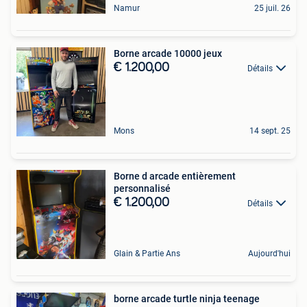
Namur
25 juil. 26
Borne arcade 10000 jeux
€ 1.200,00
Détails
Mons
14 sept. 25
Borne d arcade entièrement
personnalisé
€ 1.200,00
Détails
Glain & Partie Ans
Aujourd'hui
borne arcade turtle ninja teenage