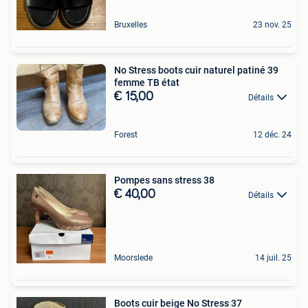
Bruxelles
23 nov. 25
No Stress boots cuir naturel patiné 39
femme TB état
€ 15,00
Détails
Forest
12 déc. 24
Pompes sans stress 38
€ 40,00
Détails
Moorslede
14 juil. 25
Boots cuir beige No Stress 37