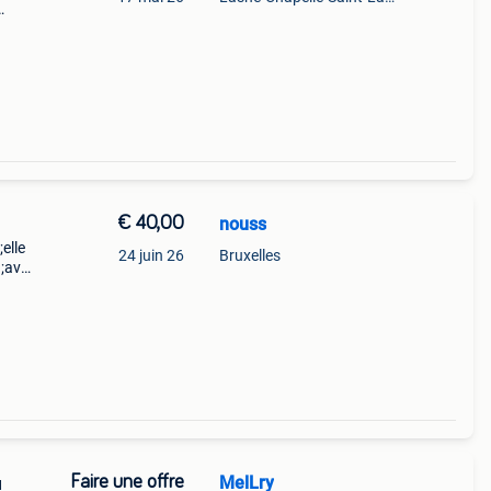
ce 3
€ 40,00
nouss
elle
24 juin 26
Bruxelles
9;avez
met de
Faire une offre
MelLry
u