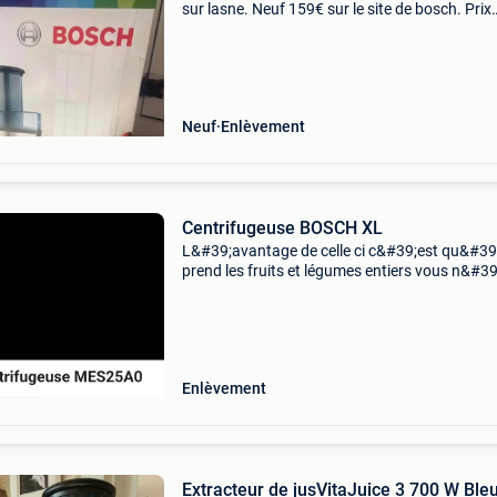
sur lasne. Neuf 159€ sur le site de bosch. Prix
demandé 110€. Modèle : centrifugeuse vitajui
700 w mes3500
Neuf
Enlèvement
Centrifugeuse BOSCH XL
L&#39;avantage de celle ci c&#39;est qu&#39;
prend les fruits et légumes entiers vous n&#3
donc pas à les couper au préalable ce qui per
faire des jus en un temps recor
Enlèvement
Extracteur de jusVitaJuice 3 700 W Ble