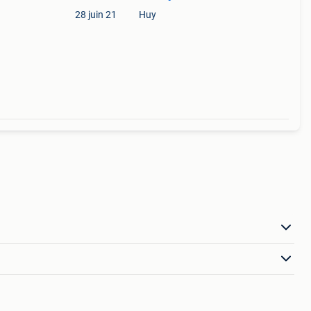
28 juin 21
Huy
ment
•*´¯)