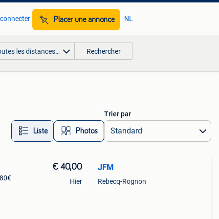
 connecter
NL
Placer une annonce
outes les distances…
Rechercher
Trier par
Liste
Photos
€ 40,00
JFM
 80€
Hier
Rebecq-Rognon