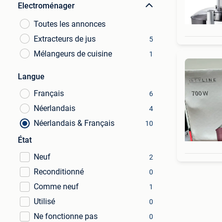
Electroménager
Toutes les annonces
Extracteurs de jus
5
Mélangeurs de cuisine
1
Langue
Français
6
Néerlandais
4
Néerlandais & Français
10
État
Neuf
2
Reconditionné
0
Comme neuf
1
Utilisé
0
Ne fonctionne pas
0