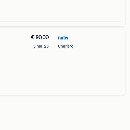
€ 90,00
natw
3 mai 26
Charleroi