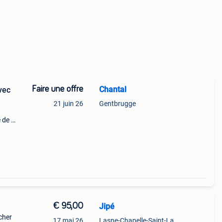
Faire une offre
Chantal
vec
21 juin 26
Gentbrugge
 de 2
€ 95,00
Jipé
rcher
17 mai 26
Lasne-Chapelle-Saint-Lambert