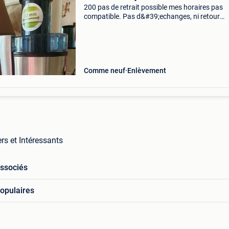
200 pas de retrait possible mes horaires pas
compatible. Pas d&#39;echanges, ni retour
possible. Pas de garantie (180) envoi unique
via mondial relais de marque (¯`*•.¸Ღ Bosch ღ¸.
(Les ar
Comme neuf
Enlèvement
rs et Intéressants
associés
opulaires