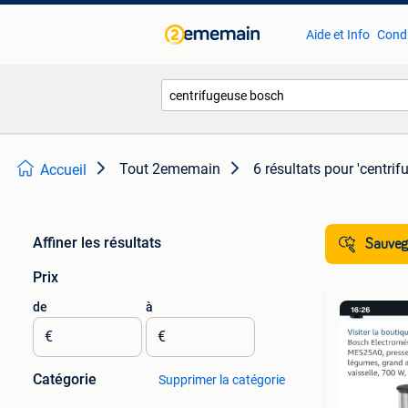
Aide et Info
Condi
Tout 2ememain
6 résultats
pour 'centrif
Accueil
Affiner les résultats
Sauvega
Prix
de
à
€
€
Catégorie
Supprimer la catégorie