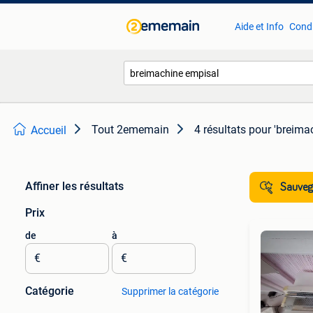
Aide et Info
Condi
Tout 2ememain
4 résultats
pour 'breima
Accueil
Affiner les résultats
Sauvega
Prix
de
à
€
€
Catégorie
Supprimer la catégorie