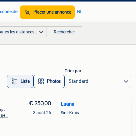
 connecter
NL
Placer une annonce
outes les distances…
Rechercher
Trier par
Liste
Photos
€ 250,00
Luana
28-
3 août 26
Sint-Kruis
ijd
eg