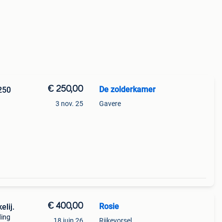
€ 250,00
De zolderkamer
250
3 nov. 25
Gavere
€ 400,00
Rosie
lij.
ding
18 juin 26
Rijkevorsel