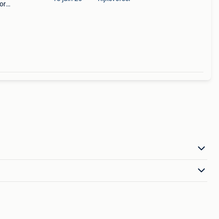
or
 nog