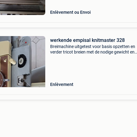
Enlèvement ou Envoi
werkende empisal knitmaster 328
Breimachine uitgetest voor basis opzetten en
verder tricot breien met de nodige gewicht en
naalden enkelbed goed om te leren
Enlèvement