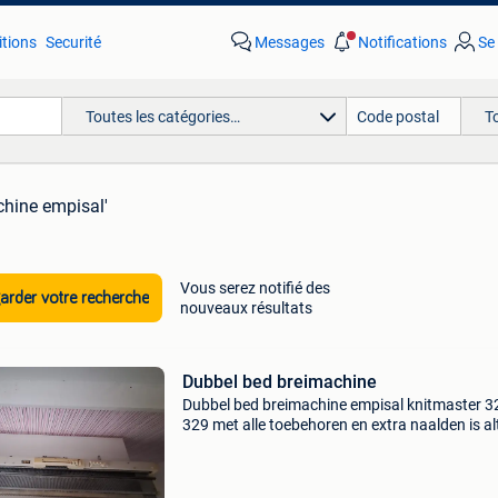
tions
Securité
Messages
Notifications
Se
Toutes les catégories…
T
chine empisal'
Vous serez notifié des
rder votre recherche
nouveaux résultats
Dubbel bed breimachine
Dubbel bed breimachine empisal knitmaster 3
329 met alle toebehoren en extra naalden is alt
goed onderhouden boekjes en ponskaarten,w
wegens verhuis prijs komen we wel overeen