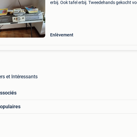
erbij. Ook tafel erbij. Tweedehands gekocht vo
850€. Graag nog degelijke prijs, de machine is
als nieuw. Weg wegens verhuis naar apparte
Enlèvement
rs et Intéressants
associés
opulaires