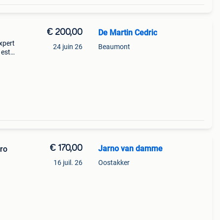
€ 200,00
De Martin Cedric
xpert
24 juin 26
Beaumont
 est
le
€ 170,00
Jarno van damme
uro
16 juil. 26
Oostakker
t