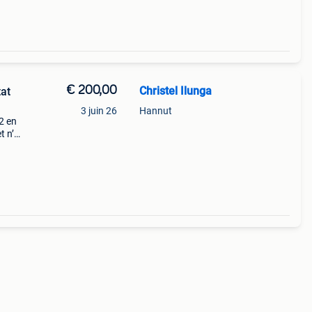
€ 200,00
Christel Ilunga
tat
3 juin 26
Hannut
2 en
t n’a
e de