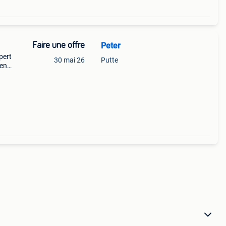
Faire une offre
Peter
pert
30 mai 26
Putte
 en
 gebi