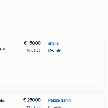
€ 150,00
sheila
g te
16 juil. 26
Mechelen
0€
€ 250,00
Pakize Sahin
état
23 juil. 26
Bruxelles