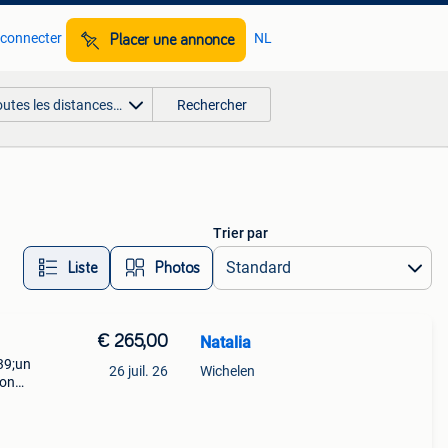
 connecter
NL
Placer une annonce
outes les distances…
Rechercher
Trier par
Liste
Photos
€ 265,00
Natalia
39;un
26 juil. 26
Wichelen
mon
re que