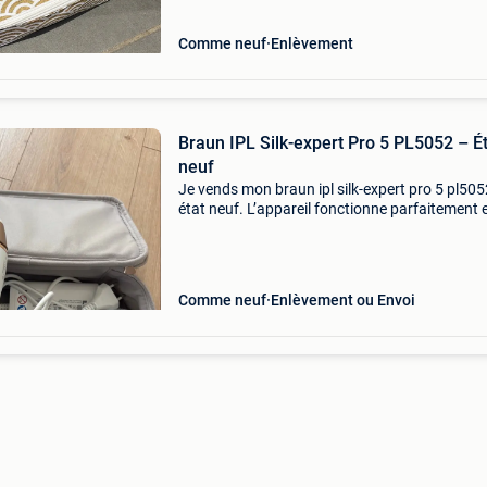
Comme neuf
Enlèvement
Braun IPL Silk-expert Pro 5 PL5052 – É
neuf
Je vends mon braun ipl silk-expert pro 5 pl505
état neuf. L’appareil fonctionne parfaitement e
été utilisé qu’une seule fois sur une petite zon
test. Je le revends car il ne convient pas
Comme neuf
Enlèvement ou Envoi