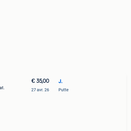
€ 35,00
J.
at.
27 avr. 26
Putte