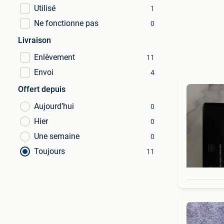
Utilisé
1
Ne fonctionne pas
0
Livraison
Enlèvement
11
Envoi
4
Offert depuis
Aujourd’hui
0
Hier
0
Une semaine
0
Toujours
11