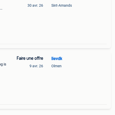
30 avr. 26
Sint-Amands
Faire une offre
lievdk
g is
9 avr. 26
Olmen