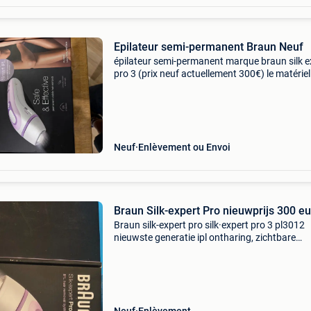
Epilateur semi-permanent Braun Neuf
épilateur semi-permanent marque braun silk e
pro 3 (prix neuf actuellement 300€) le matériel
neuf n’a jamais été utiliser dans sa boîte avec 
manuel épilation prouvée scientifiquement
Neuf
Enlèvement ou Envoi
Braun Silk-expert Pro nieuwprijs 300 e
Braun silk-expert pro silk·expert pro 3 pl3012
nieuwste generatie ipl ontharing, zichtbare
ontharing, wit en lila.
Haarverwijderingstechnologie: ipl, kleur van he
product: wit, lila, lichaamszones: b