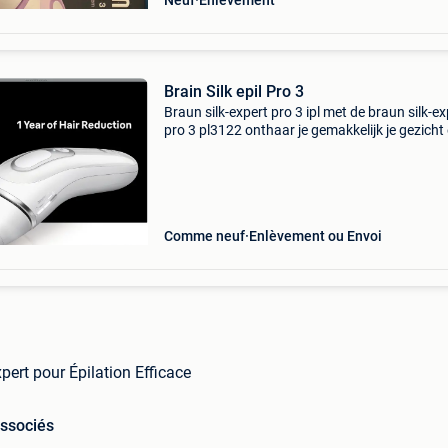
Neuf
Enlèvement
Brain Silk epil Pro 3
Braun silk-expert pro 3 ipl met de braun silk-ex
pro 3 pl3122 onthaar je gemakkelijk je gezicht
bikinilijn. U krijgt een precisie-accessoire
inbegrepen. Hierdoor kunt u kleine en moeilijke
Comme neuf
Enlèvement ou Envoi
pert pour Épilation Efficace
associés