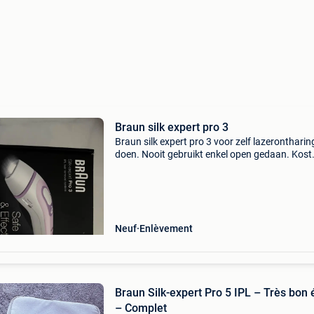
Braun silk expert pro 3
Braun silk expert pro 3 voor zelf lazerontharin
doen. Nooit gebruikt enkel open gedaan. Kost
nieuw nog ong 230-240€ zou er graag nog 15
voor hebben maar een goed bod kan altijd
Neuf
Enlèvement
Braun Silk-expert Pro 5 IPL – Très bon 
– Complet