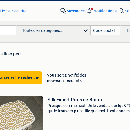
tions
Securité
Messages
Notifications
Se
Toutes les catégories…
T
silk expert'
Vous serez notifié des
rder votre recherche
nouveaux résultats
Silk Expert Pro 5 de Braun
Presque comme neuf. Je le vends à quelqu&#
qui le trouvera plus utile que moi. Il est dans 
placard et il devient poussiéreux. J&#39;espè
cela pourra vous rendre douce et belle ?