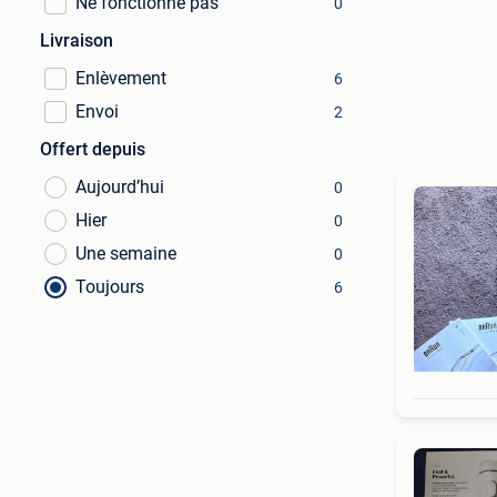
Ne fonctionne pas
0
Livraison
Enlèvement
6
Envoi
2
Offert depuis
Aujourd’hui
0
Hier
0
Une semaine
0
Toujours
6