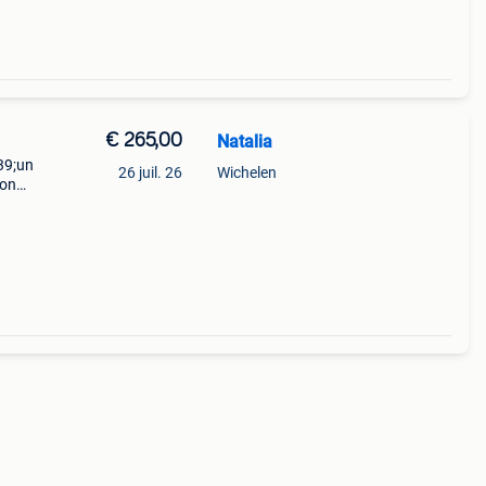
€ 265,00
Natalia
39;un
26 juil. 26
Wichelen
mon
re que