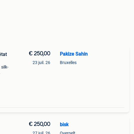
€ 250,00
Pakize Sahin
état
23 juil. 26
Bruxelles
silk-
€ 250,00
bisk
27 juil. 26
Overpelt