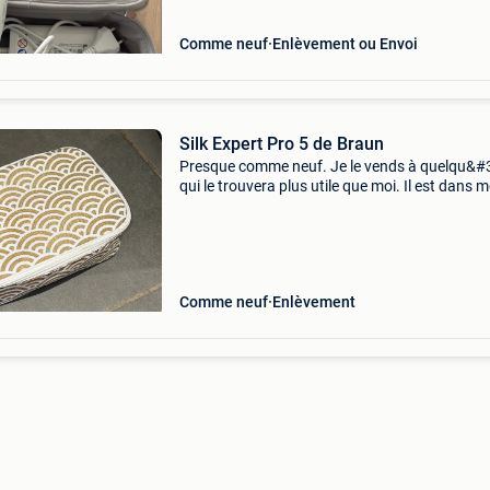
Comme neuf
Enlèvement ou Envoi
Silk Expert Pro 5 de Braun
Presque comme neuf. Je le vends à quelqu&#
qui le trouvera plus utile que moi. Il est dans 
placard et il devient poussiéreux. J&#39;espè
cela pourra vous rendre douce et belle ?
Comme neuf
Enlèvement