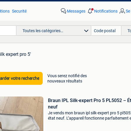
tions
Securité
Messages
Notifications
Se
Toutes les catégories…
T
ilk expert pro 5'
Vous serez notifié des
rder votre recherche
nouveaux résultats
Braun IPL Silk-expert Pro 5 PL5052 – É
neuf
Je vends mon braun ipl silk-expert pro 5 pl505
état neuf. L’appareil fonctionne parfaitement e
été utilisé qu’une seule fois sur une petite zon
test. Je le revends car il ne convient pas