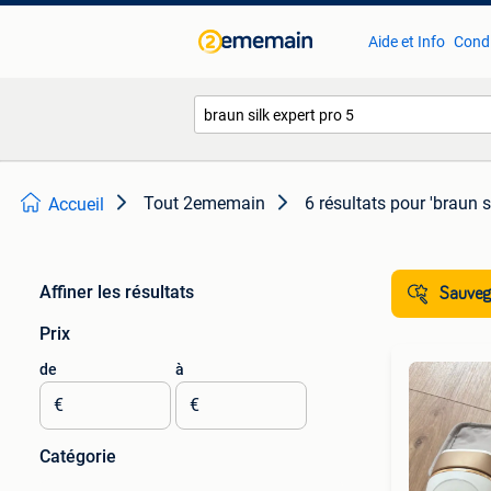
Aide et Info
Condi
Tout 2ememain
6 résultats
pour 'braun s
Accueil
Affiner les résultats
Sauvega
Prix
de
à
€
€
Catégorie