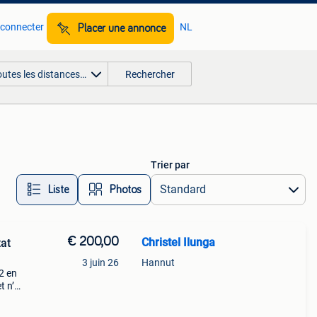
 connecter
NL
Placer une annonce
outes les distances…
Rechercher
Trier par
Liste
Photos
€ 200,00
Christel Ilunga
tat
3 juin 26
Hannut
2 en
t n’a
e de