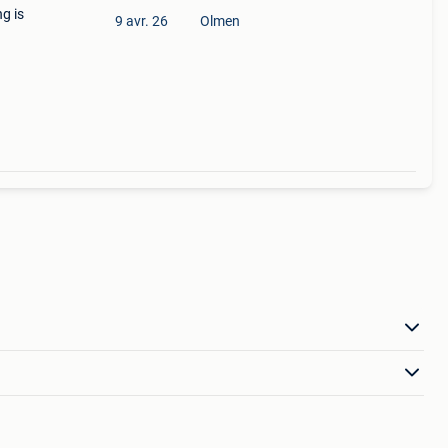
g is
9 avr. 26
Olmen