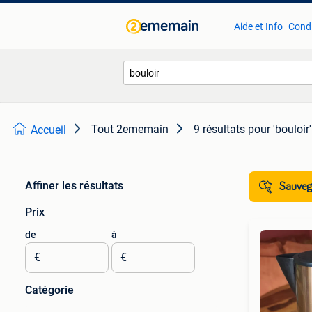
Aide et Info
Condi
Tout 2ememain
9 résultats
pour 'bouloir'
Accueil
Affiner les résultats
Sauvega
Prix
de
à
€
€
Catégorie