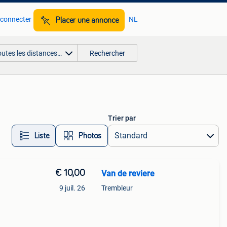
 connecter
NL
Placer une annonce
outes les distances…
Rechercher
Trier par
Liste
Photos
€ 10,00
Van de reviere
9 juil. 26
Trembleur