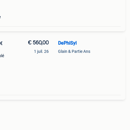
e
€ 560,00
DePhiSyl
0€
1 juil. 26
Glain & Partie Ans
blé
un
une