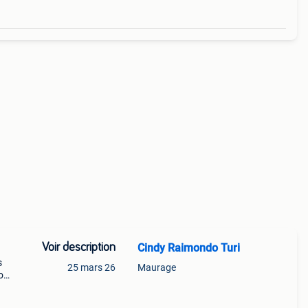
Voir description
Cindy Raimondo Turi
s
25 mars 26
Maurage
o