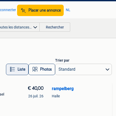
 connecter
NL
Placer une annonce
outes les distances…
Rechercher
Trier par
Liste
Photos
€ 40,00
rampelberg
ael
26 juil. 26
Halle