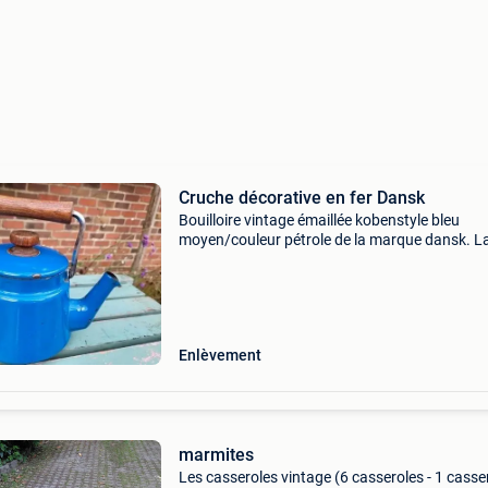
Cruche décorative en fer Dansk
Bouilloire vintage émaillée kobenstyle bleu
moyen/couleur pétrole de la marque dansk. L
bouilloire est en acier émaillé et possède un 
en acier avec du bois. Couleur intérieure noire.
Indiqué c
Enlèvement
marmites
Les casseroles vintage (6 casseroles - 1 casser