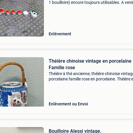
1 bouilloire) encore toujours utilisables. A veni
chercher : bierges (wavre), kortijs (gingelom) 
vilvorde
Enlèvement
Théière chinoise vintage en porcelaine
Famille rose
Théière à thé ancienne, théière chinoise vintag
porcelaine famille rose en porcelaine. Théière 
porcelaine vintage en céramique bleue et blan
manche en bois tissé, bouilloire ornée d&#
Enlèvement ou Envoi
Bouilloire Alessi vintage.