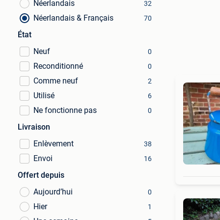
Néerlandais
32
Néerlandais & Français
70
État
Neuf
0
Reconditionné
0
Comme neuf
2
Utilisé
6
Ne fonctionne pas
0
Livraison
Enlèvement
38
Envoi
16
Offert depuis
Aujourd’hui
0
Hier
1