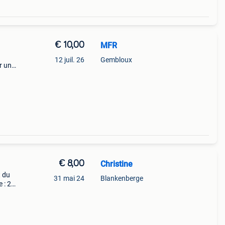
€ 10,00
MFR
12 juil. 26
Gembloux
r une
€ 8,00
Christine
t du
31 mai 24
Blankenberge
 : 22