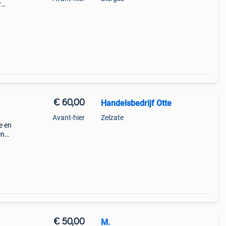
r
ou
€ 60,00
Handelsbedrijf Otte
Avant-hier
Zelzate
e en
en
che et
€ 50,00
M.