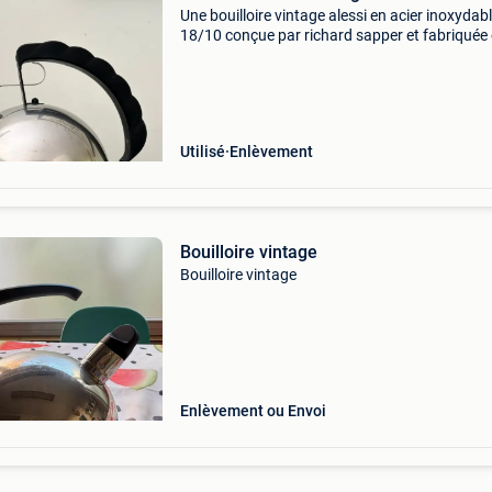
Une bouilloire vintage alessi en acier inoxydab
18/10 conçue par richard sapper et fabriquée
italie. Matériaux : acier inoxydable, manche en
plastique dur et bec en cuivre. Années 80. Ha
20
Utilisé
Enlèvement
Bouilloire vintage
Bouilloire vintage
Enlèvement ou Envoi