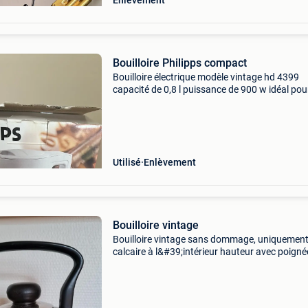
Enlèvement
Bouilloire Philipps compact
Bouilloire électrique modèle vintage hd 4399
capacité de 0,8 l puissance de 900 w idéal pou
personne seule ou un étudiant
Utilisé
Enlèvement
Bouilloire vintage
Bouilloire vintage sans dommage, uniquemen
calcaire à l&#39;intérieur hauteur avec poignée
cm diamètre : 18 cm