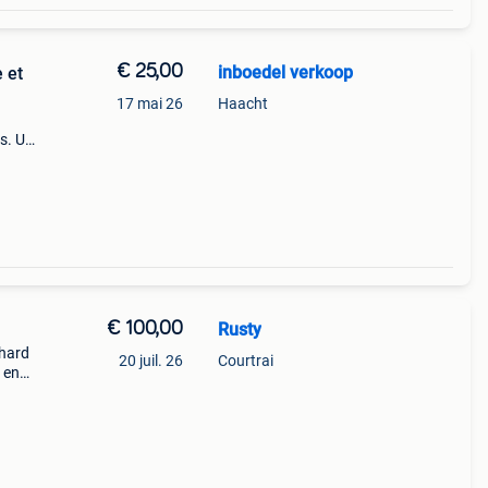
€ 25,00
inboedel verkoop
 et
17 mai 26
Haacht
s. Un
sine
o ou
€ 100,00
Rusty
chard
20 juil. 26
Courtrai
 en
rche.