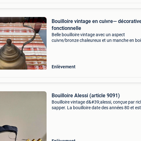
Bouilloire vintage en cuivre— décorative
fonctionnelle
Belle bouilloire vintage avec un aspect
cuivre/bronze chaleureux et un manche en boi
véritable créateur d&#39;ambiance pour la cui
ou comme décoration dans un style rural, rétr
anti-p
Enlèvement
Bouilloire Alessi (article 9091)
Bouilloire vintage d&#39;alessi, conçue par ri
sapper. La bouilloire date des années 80 et est
bon état avec une flûte bicolore en état de ma
Fond en cuivre en bon état, ne convient p