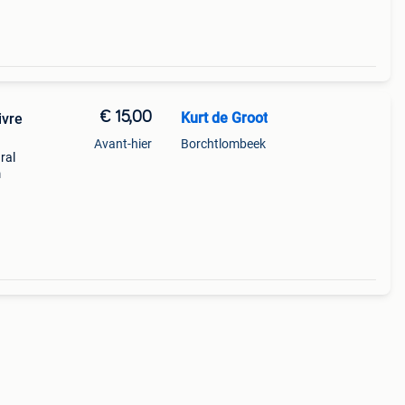
€ 15,00
Kurt de Groot
ivre
Avant-hier
Borchtlombeek
ral
m