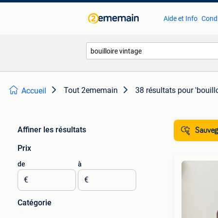
Aide et Info
Condi
Tout 2ememain
38 résultats
pour 'bouill
Accueil
Affiner les résultats
Sauvega
Prix
de
à
€
€
Catégorie