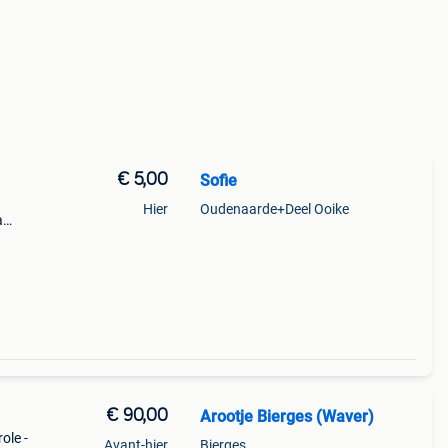
€ 5,00
Sofie
Hier
Oudenaarde+Deel Ooike
a
manche
€ 90,00
Arootje Bierges (Waver)
ole -
Avant-hier
Bierges