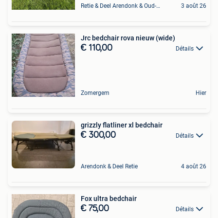
Retie & Deel Arendonk & Oud-Turnhout
3 août 26
Jrc bedchair rova nieuw (wide)
€ 110,00
Détails
Zomergem
Hier
grizzly flatliner xl bedchair
€ 300,00
Détails
Arendonk & Deel Retie
4 août 26
Fox ultra bedchair
€ 75,00
Détails