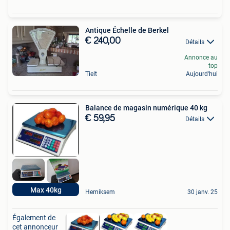
Antique Échelle de Berkel
€ 240,00
Détails
Annonce au
top
Tielt
Aujourd'hui
Balance de magasin numérique 40 kg
€ 59,95
Détails
Max 40kg
Hemiksem
30 janv. 25
Également de
cet annonceur