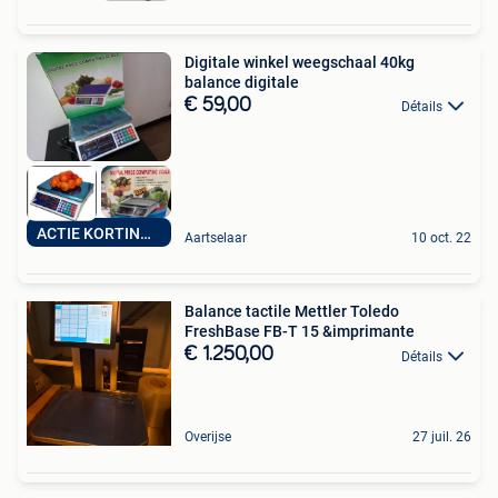
Digitale winkel weegschaal 40kg
balance digitale
€ 59,00
Détails
ACTIE KORTING %
Aartselaar
10 oct. 22
Balance tactile Mettler Toledo
FreshBase FB-T 15 &imprimante
€ 1.250,00
Détails
Overijse
27 juil. 26