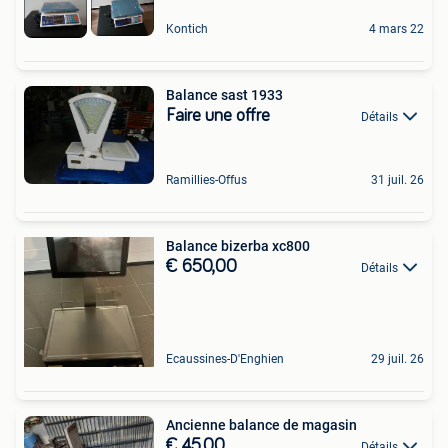
Kontich
4 mars 22
Balance sast 1933
Faire une offre
Détails
Ramillies-Offus
31 juil. 26
Balance bizerba xc800
€ 650,00
Détails
Ecaussines-D'Enghien
29 juil. 26
Ancienne balance de magasin
€ 45,00
Détails