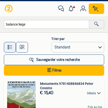
Toutes les catégories…
Trier par
Toutes les distances…
Sauvegarder votre recherche
Filtres
Monuments 9781408846834 Peter
Cossins
€ 15,40
Détails
Pub au top