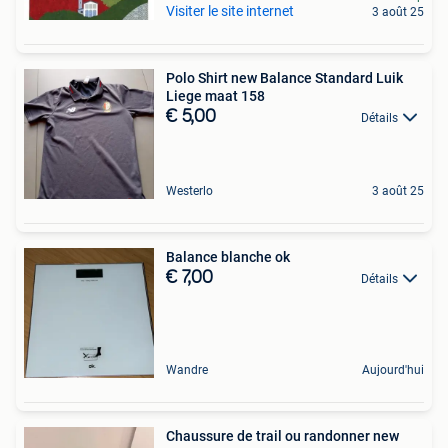
Visiter le site internet
3 août 25
Polo Shirt new Balance Standard Luik
Liege maat 158
€ 5,00
Détails
Westerlo
3 août 25
Balance blanche ok
€ 7,00
Détails
Wandre
Aujourd'hui
Chaussure de trail ou randonner new