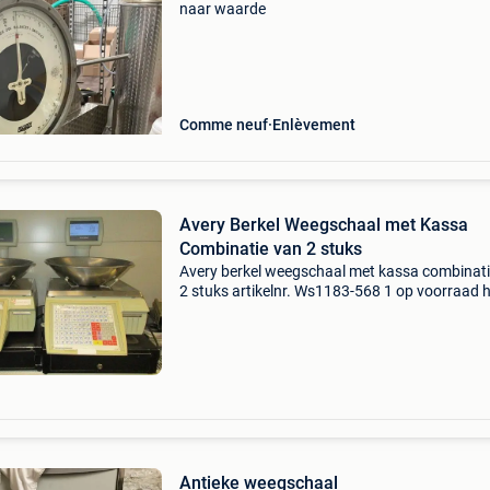
naar waarde
Comme neuf
Enlèvement
Avery Berkel Weegschaal met Kassa
Combinatie van 2 stuks
Avery berkel weegschaal met kassa combinati
2 stuks artikelnr. Ws1183-568 1 op voorraad h
verstandig om langs te komen en de weegsch
te bezichtigen in werkende staat. Deze
weegschalen di
Antieke weegschaal