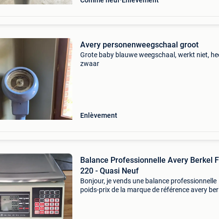
Comme neuf
Enlèvement
Avery personenweegschaal groot
Grote baby blauwe weegschaal, werkt niet, he
zwaar
Enlèvement
​Balance Professionnelle Avery Berkel 
220 - Quasi Neuf
Bonjour, je vends une balance professionnelle
poids-prix de la marque de référence avery ber
modèle fx 220. Caractéristiques principales : -
capacité maximale de pesage : 15 kg (précision
5g