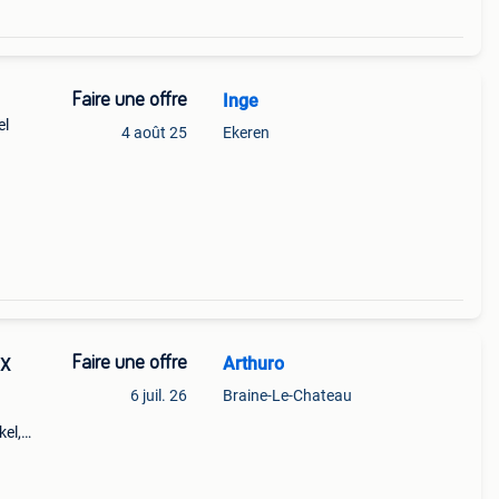
Faire une offre
Inge
el
4 août 25
Ekeren
Faire une offre
Arthuro
FX
6 juil. 26
Braine-Le-Chateau
kel,
 : e =