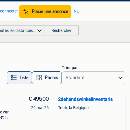
 connecter
NL
Placer une annonce
outes les distances…
Rechercher
Trier par
Liste
Photos
€ 495,00
2dehandswinkelinventaris
29 mai 26
Toute la Belgique
e van
et is
alen