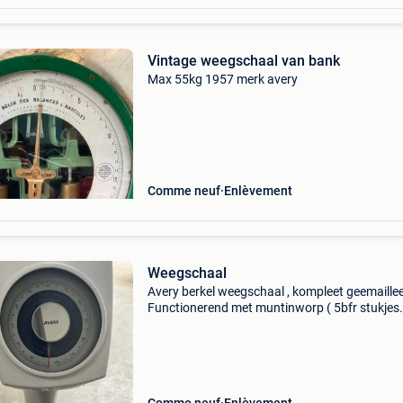
Vintage weegschaal van bank
Max 55kg 1957 merk avery
Comme neuf
Enlèvement
Weegschaal
Avery berkel weegschaal , kompleet geemaillee
Functionerend met muntinworp ( 5bfr stukjes
aanwezig ) .. Decoratief object in badkamer , lo
horecazaak enz ….0477 700407