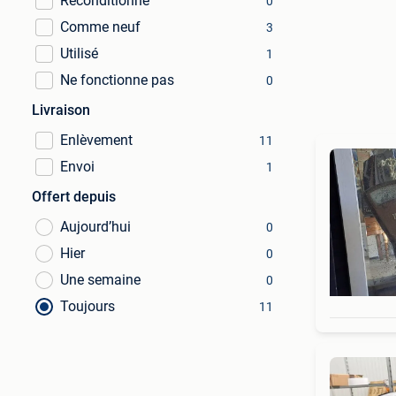
Reconditionné
0
Comme neuf
3
Utilisé
1
Ne fonctionne pas
0
Livraison
Enlèvement
11
Envoi
1
Offert depuis
Aujourd’hui
0
Hier
0
Une semaine
0
Toujours
11