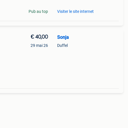
Pub au top
Visiter le site internet
€ 40,00
Sonja
29 mai 26
Duffel