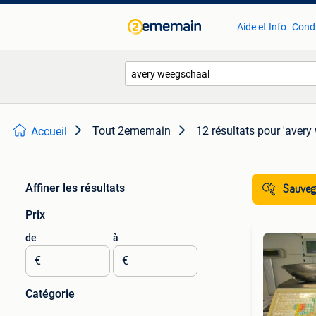
Aide et Info
Condi
Tout 2ememain
12 résultats
pour 'avery
Accueil
Affiner les résultats
Sauvega
Prix
de
à
€
€
Catégorie