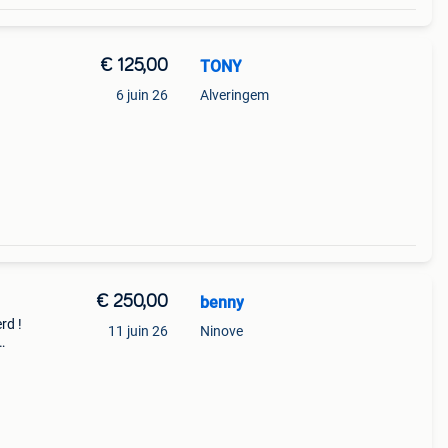
€ 125,00
TONY
6 juin 26
Alveringem
€ 250,00
benny
rd !
11 juin 26
Ninove
ft ,