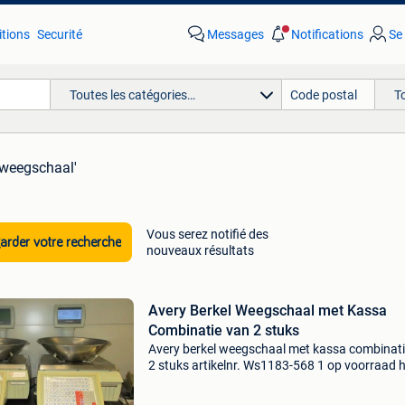
tions
Securité
Messages
Notifications
Se
Toutes les catégories…
T
 weegschaal'
Vous serez notifié des
rder votre recherche
nouveaux résultats
Avery Berkel Weegschaal met Kassa
Combinatie van 2 stuks
Avery berkel weegschaal met kassa combinati
2 stuks artikelnr. Ws1183-568 1 op voorraad h
verstandig om langs te komen en de weegsch
te bezichtigen in werkende staat. Deze