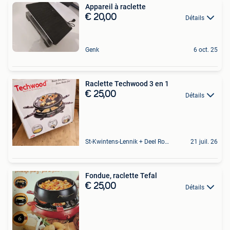
Appareil à raclette
€ 20,00
Détails
Genk
6 oct. 25
Raclette Techwood 3 en 1
€ 25,00
Détails
St-Kwintens-Lennik + Deel Roosdaal
21 juil. 26
Fondue, raclette Tefal
€ 25,00
Détails