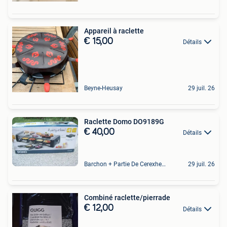
Appareil à raclette
€ 15,00
Détails
Beyne-Heusay
29 juil. 26
Raclette Domo DO9189G
€ 40,00
Détails
Barchon + Partie De Cerexhe - Heuseux, De Evegnee - Tignee
29 juil. 26
Combiné raclette/pierrade
€ 12,00
Détails