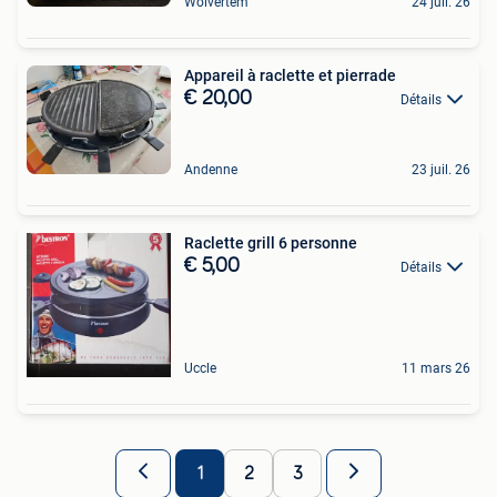
Wolvertem
24 juil. 26
Appareil à raclette et pierrade
€ 20,00
Détails
Andenne
23 juil. 26
Raclette grill 6 personne
€ 5,00
Détails
Uccle
11 mars 26
1
2
3