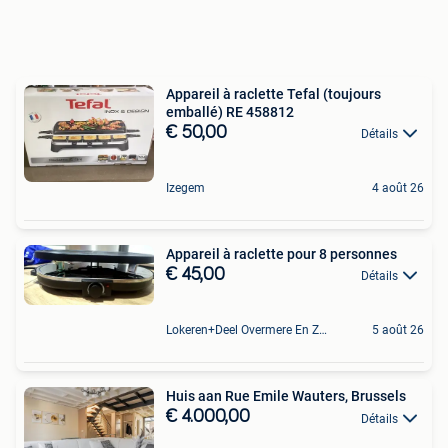
Appareil à raclette Tefal (toujours
emballé) RE 458812
€ 50,00
Détails
Izegem
4 août 26
Appareil à raclette pour 8 personnes
€ 45,00
Détails
Lokeren+Deel Overmere En Zele
5 août 26
Huis aan Rue Emile Wauters, Brussels
€ 4.000,00
Détails