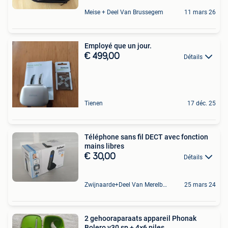
Meise + Deel Van Brussegem
11 mars 26
Employé que un jour.
€ 499,00
Détails
Tienen
17 déc. 25
Téléphone sans fil DECT avec fonction
mains libres
€ 30,00
Détails
Zwijnaarde+Deel Van Merelbeke
25 mars 24
2 gehooraparaats appareil Phonak
Bolero v30 sp + 4×6 piles