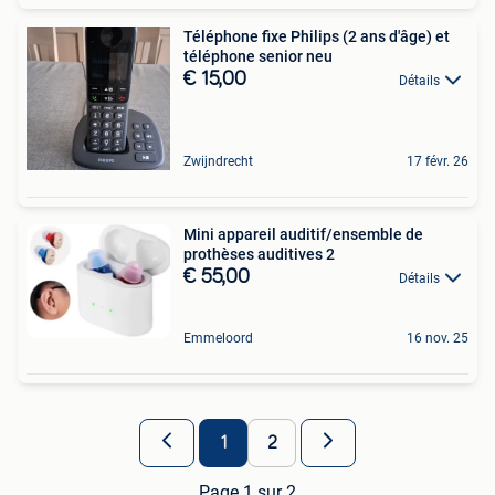
Téléphone fixe Philips (2 ans d'âge) et
téléphone senior neu
€ 15,00
Détails
Zwijndrecht
17 févr. 26
Mini appareil auditif/ensemble de
prothèses auditives 2
€ 55,00
Détails
Emmeloord
16 nov. 25
1
2
Page 1 sur 2