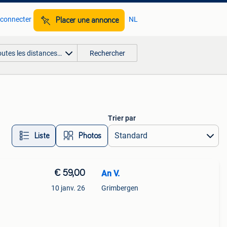
 connecter
NL
Placer une annonce
outes les distances…
Rechercher
Trier par
Liste
Photos
€ 59,00
An V.
10 janv. 26
Grimbergen
er-
m sur