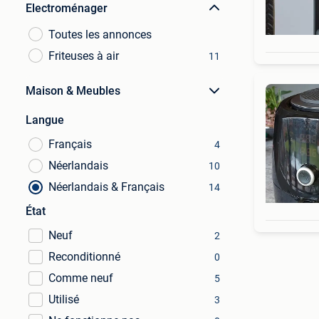
Electroménager
Toutes les annonces
Friteuses à air
11
Maison & Meubles
Langue
Français
4
Néerlandais
10
Néerlandais & Français
14
État
Neuf
2
Reconditionné
0
Comme neuf
5
Utilisé
3