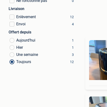
Ne fonctionne pas
0
Livraison
Enlèvement
12
Envoi
4
Offert depuis
Aujourd’hui
1
Hier
1
Une semaine
3
Toujours
12