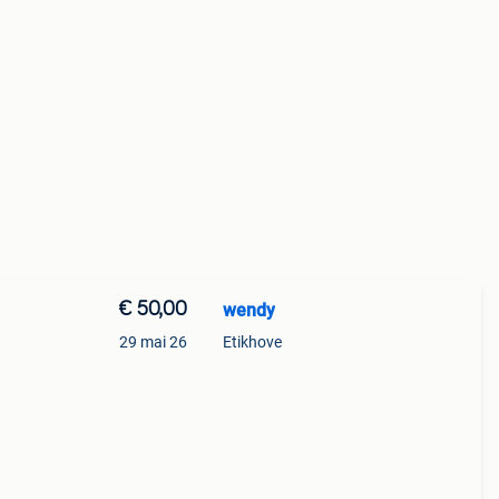
€ 50,00
wendy
29 mai 26
Etikhove