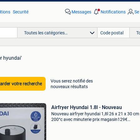
tions
Securité
Messages
Notifications
Se
Toutes les catégories…
T
er hyundai'
Vous serez notifié des
rder votre recherche
nouveaux résultats
Airfryer Hyundai 1.8l - Nouveau
Nouveau airfryer hyundai 1,8l 26 x 21 x 30 cm
200°c avec minuterie prix magasin129€
airfryerweb.nl/kopen/ airfryers/hyundai-1-8-lit
hetelucht-friteuse/ prise en charge à wolverte
rendez-vo