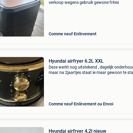
verkoop wegens gebruik gewone fritex
Comme neuf
Enlèvement
Hyundai airfryer 6.2L XXL
Deze werkt nog uitstekend , degelijk onderho
maar na 2jaartjes staat ie maar gewoon te st
Bieden mag! Ruilhandel = een nee heb je , een 
je krijgen! :)
Comme neuf
Enlèvement ou Envoi
Hyundai airfryer 4,2l nieuw