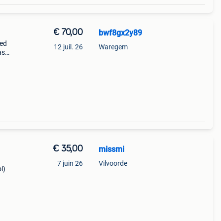
€ 70,00
bwf8gx2y89
oed
12 juil. 26
Waregem
as
€ 35,00
missmi
7 juin 26
Vilvoorde
i)