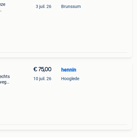
eze
3 juil. 26
Brunssum
€ 75,00
hennin
lechts
10 juil. 26
Hooglede
 weg