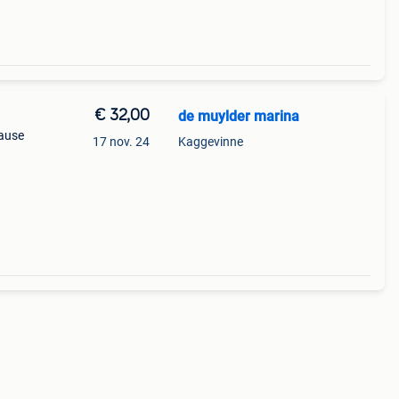
€ 32,00
de muylder marina
cause
17 nov. 24
Kaggevinne
ire