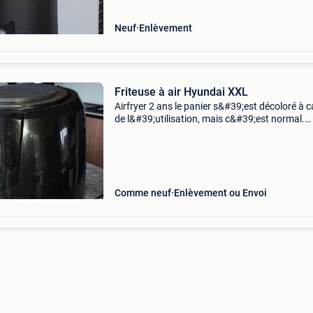
Neuf
Enlèvement
Friteuse à air Hyundai XXL
Airfryer 2 ans le panier s&#39;est décoloré à 
de l&#39;utilisation, mais c&#39;est normal.
Température de 80° à 200° 7 fonctions
préprogrammées cuire au four, griller et faire fr
Comme neuf
Enlèvement ou Envoi