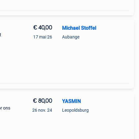
€ 40,00
Michael Stoffel
t
17 mai 26
Aubange
€ 80,00
YASMIN
or ons
26 nov. 24
Leopoldsburg