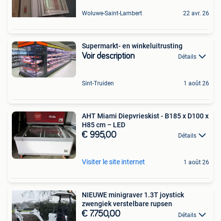
Woluwe-Saint-Lambert
22 avr. 26
Supermarkt- en winkeluitrusting
Voir description
Détails
Sint-Truiden
1 août 26
AHT Miami Diepvrieskist - B185 x D100 x
H85 cm – LED
€ 995,00
Détails
Visiter le site internet
1 août 26
NIEUWE minigraver 1.3T joystick
zwengiek verstelbare rupsen
€ 7.750,00
Détails