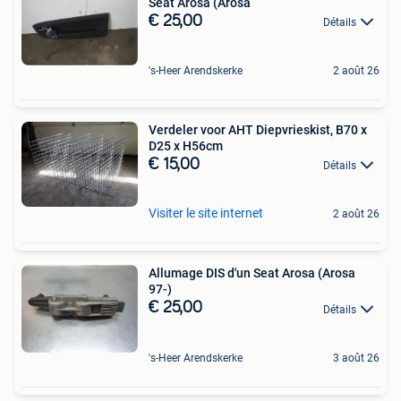
Seat Arosa (Arosa
€ 25,00
Détails
's-Heer Arendskerke
2 août 26
Verdeler voor AHT Diepvrieskist, B70 x
D25 x H56cm
€ 15,00
Détails
Visiter le site internet
2 août 26
Allumage DIS d'un Seat Arosa (Arosa
97-)
€ 25,00
Détails
's-Heer Arendskerke
3 août 26