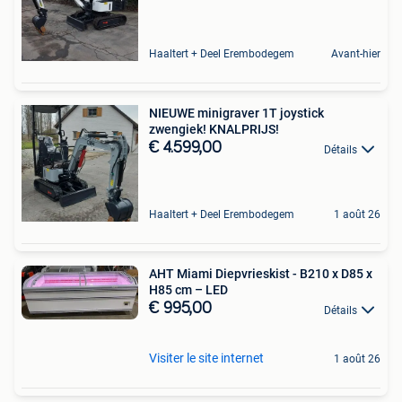
Haaltert + Deel Erembodegem
Avant-hier
NIEUWE minigraver 1T joystick
zwengiek! KNALPRIJS!
€ 4.599,00
Détails
Haaltert + Deel Erembodegem
1 août 26
AHT Miami Diepvrieskist - B210 x D85 x
H85 cm – LED
€ 995,00
Détails
Visiter le site internet
1 août 26