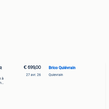
€ 699,00
Brico Quiévrain
R
27 avr. 26
Quievrain
k à
n
e mons
hr30