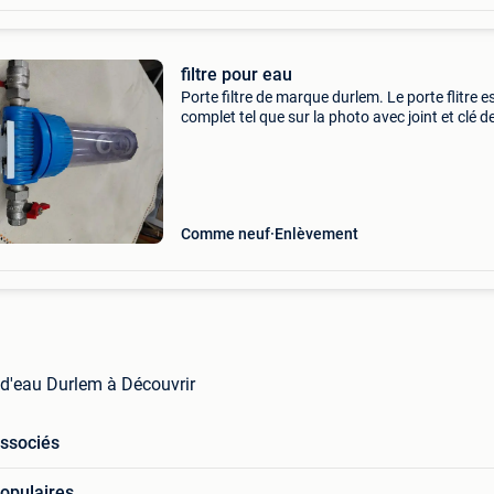
filtre pour eau
Porte filtre de marque durlem. Le porte flitre e
complet tel que sur la photo avec joint et clé d
serrage. Le produit est en très bon état, je vou
demande de faire une offre raisonnable. Il ne s
Comme neuf
Enlèvement
d'eau Durlem à Découvrir
associés
opulaires