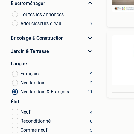
Electroménager
Toutes les annonces
Adoucisseurs d'eau
7
Bricolage & Construction
Jardin & Terrasse
Langue
Français
9
Néerlandais
2
Néerlandais & Français
11
État
Neuf
4
Reconditionné
0
Comme neuf
3