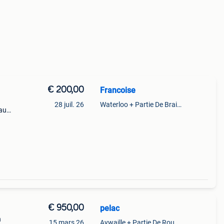
€ 200,00
Francoise
28 juil. 26
Waterloo + Partie De Braine-L'Alleud, De Ohain
eau
€ 950,00
pelac
n
15 mars 26
Aywaille + Partie De Rouvreux