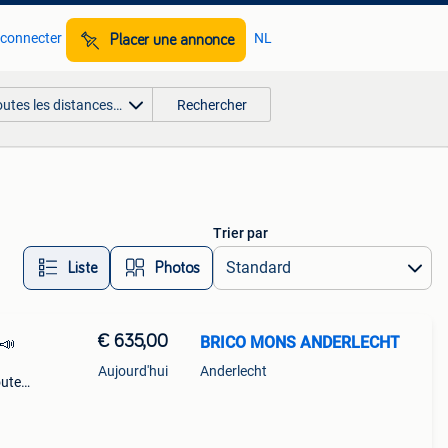
 connecter
NL
Placer une annonce
outes les distances…
Rechercher
Trier par
Liste
Photos
€ 635,00
BRICO MONS ANDERLECHT
📣
Aujourd'hui
Anderlecht
oute
ssée
24