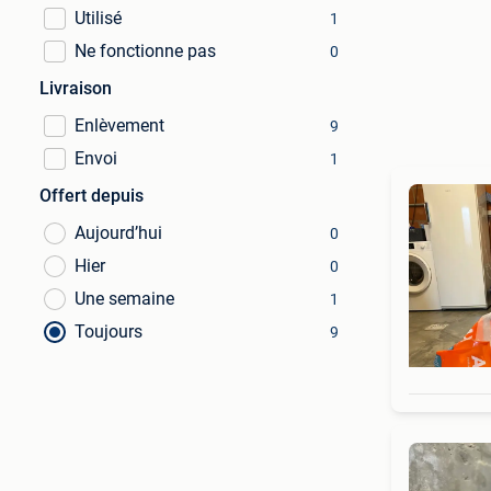
Utilisé
1
Ne fonctionne pas
0
Livraison
Enlèvement
9
Envoi
1
Offert depuis
Aujourd’hui
0
Hier
0
Une semaine
1
Toujours
9