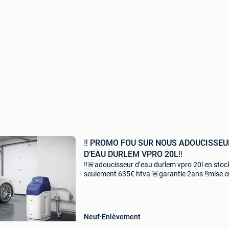
‼️ PROMO FOU SUR NOUS ADOUCISSEU
D’EAU DURLEM VPRO 20L‼️
‼️🚨adoucisseur d’eau durlem vpro 20l en stoc
seulement 635€ htva 🚨garantie 2ans ‼️mise e
route gratuite par durlem!‼️ 📍Adresse: rue d
164 bc, 7380 quievrain ⏱️lundi a samedi de 8
Neuf
Enlèvement