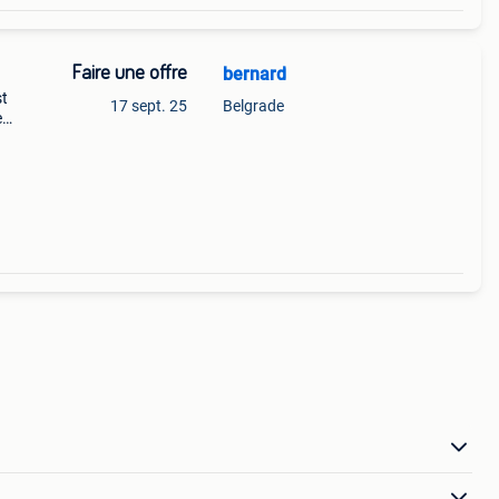
Faire une offre
bernard
st
17 sept. 25
Belgrade
e
s
er