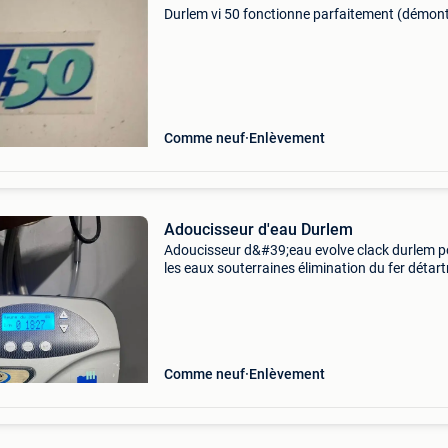
Durlem vi 50 fonctionne parfaitement (démon
Comme neuf
Enlèvement
Adoucisseur d'eau Durlem
Adoucisseur d&#39;eau evolve clack durlem p
les eaux souterraines élimination du fer détartr
convient à une famille de 7 personnes a 10 ans
fonctionne correctement est entièrement com
Comme neuf
Enlèvement