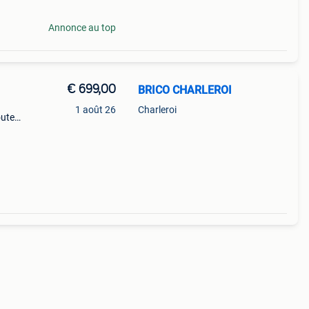
Annonce au top
€ 699,00
BRICO CHARLEROI
1 août 26
Charleroi
oute