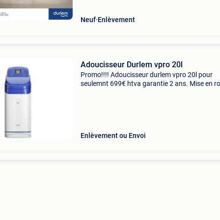
Neuf
Enlèvement
Adoucisseur Durlem vpro 20l
Promo!!!! Adoucisseur durlem vpro 20l pour
seulemnt 699€ htva garantie 2 ans. Mise en r
gratuite par durlem!!! 0470 60 38 36
Enlèvement ou Envoi