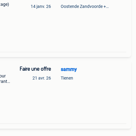
tage)
14 janv. 26
Oostende Zandvoorde +Oostende
Faire une offre
sammy
our
21 avr. 26
Tienen
ant il
 et
p