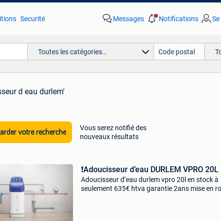
tions
Securité
Messages
Notifications
Se
Toutes les catégories…
T
sseur d eau durlem'
Vous serez notifié des
rder votre recherche
nouveaux résultats
️❗️Adoucisseur d’eau DURLEM VPRO 20L 
Adoucisseur d’eau durlem vpro 20l en stock à
seulement 635€ htva garantie 2ans mise en r
gratuite par durlem! Stock disponible 📍chau
de mons 691, 1070 anderlecht 📞 02/424-04/