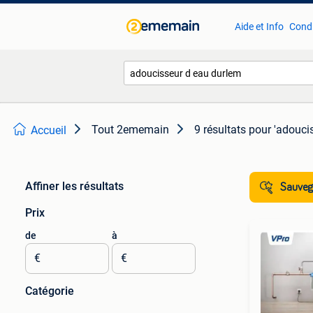
Aide et Info
Condi
Tout 2ememain
9 résultats
pour 'adouci
Accueil
Affiner les résultats
Sauvega
Prix
de
à
€
€
Catégorie