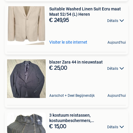
Suitable Washed Linen Suit Ecru maat
Maat 52/54 (L) Heren
€ 249,95
Détails
Visiter le site internet
Aujourd'hui
blazer Zara 44 in nieuwstaat
€ 25,00
Détails
Aarschot + Deel Begijnendijk
Aujourd'hui
3 kostuum reistassen,
kostuumbeschermers,
103x57cm,nieuw!!
€ 15,00
Détails