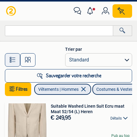
Costumes & Vestes
Trier par
Toutes les distances…
Sauvegarder votre recherche
Filtres
Vêtements | Hommes
Costumes & Vestes
Suitable Washed Linen Suit Ecru maat
Maat 52/54 (L) Heren
€ 249,95
Détails
Pub au top