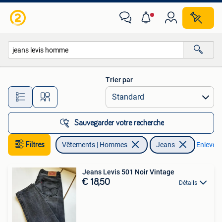
Jeans
Trier par
Toutes les distances…
Sauvegarder votre recherche
Filtres
Vêtements | Hommes
Jeans
Enlever l
Jeans Levis 501 Noir Vintage
€ 18,50
Détails