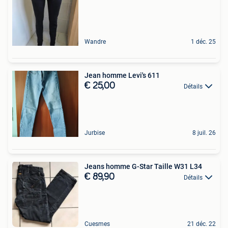
Wandre
1 déc. 25
Jean homme Levi's 611
€ 25,00
Détails
Jurbise
8 juil. 26
Jeans homme G-Star Taille W31 L34
€ 89,90
Détails
Cuesmes
21 déc. 22