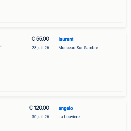
€ 55,00
laurent
o
28 juil. 26
Monceau-Sur-Sambre
€ 120,00
angelo
30 juil. 26
La Louviere