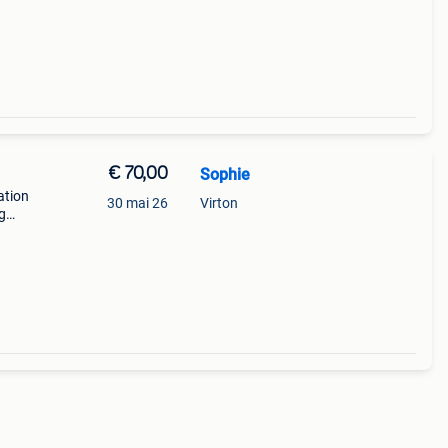
€ 70,00
Sophie
ation
30 mai 26
Virton
g
ntre