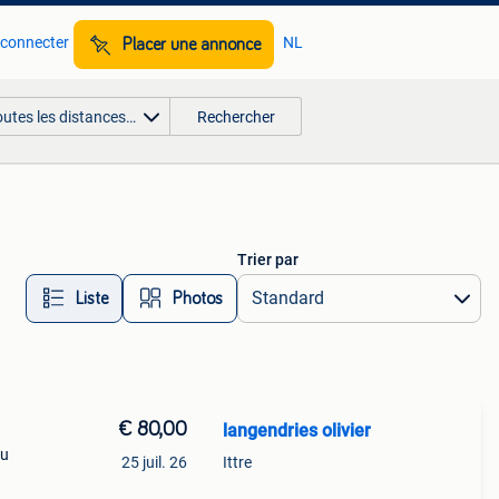
 connecter
NL
Placer une annonce
outes les distances…
Rechercher
Trier par
Liste
Photos
€ 80,00
langendries olivier
eu
25 juil. 26
Ittre