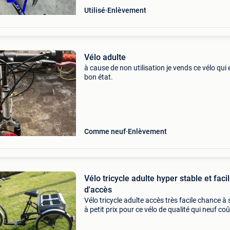
Utilisé
Enlèvement
Vélo adulte
à cause de non utilisation je vends ce vélo qui 
bon état.
Comme neuf
Enlèvement
Vélo tricycle adulte hyper stable et faci
d'accès
Vélo tricycle adulte accès très facile chance à 
à petit prix pour ce vélo de qualité qui neuf co
plus de 2600€ vélo tricycle adulte marche pied
bas a saisir, le meilleur modèle sur