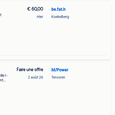
€ 60,00
be.fat.h
t
Hier
Koekelberg
Faire une offre
M/Power
le l -
2 août 26
Tervuren
ont