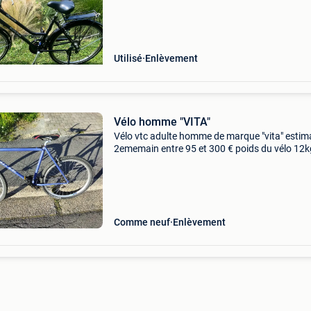
Utilisé
Enlèvement
Vélo homme "VITA"
Vélo vtc adulte homme de marque "vita" estim
2ememain entre 95 et 300 € poids du vélo 12k
taille du cadre 53 (pour personnes mesurant e
1, 60m et 1, 90m) pneus 26x1.75 Ou etrt
Comme neuf
Enlèvement