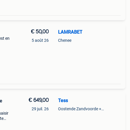
€ 50,00
LAMRABET
est en
5 août 26
Chenee
€ 649,00
Tess
le
29 juil. 26
Oostende Zandvoorde +Oostende
saisir
ûte
 très