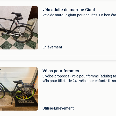
vélo adulte de marque Giant
Vélo de marque giant pour adultes. En bon éta
Enlèvement
Vélos pour femmes
3 vélos proposés - vélo pour femme (adulte) tail
vélo pour fille taille 24 - vélo pour enfants ils s
tous en état d&#39;occasion et ont besoin
d&#39;attention, ils peuvent y aller car
Utilisé
Enlèvement