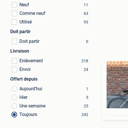
Neuf
11
Comme neuf
63
Utilisé
93
Doit partir
Doit partir
0
Livraison
Enlèvement
218
Envoi
24
Offert depuis
Aujourd’hui
1
Hier
5
Une semaine
25
Toujours
242