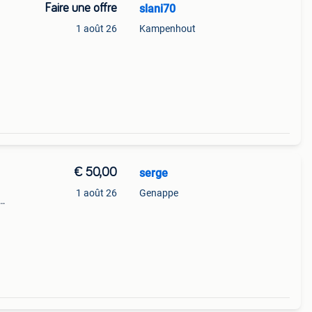
Faire une offre
slani70
1 août 26
Kampenhout
€ 50,00
serge
1 août 26
Genappe