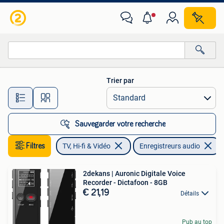
Enregistreurs audio
Trier par
Toutes les distances…
Sauvegarder votre recherche
Filtres
TV, Hi-fi & Vidéo
Enregistreurs audio
2dekans | Auronic Digitale Voice
Recorder - Dictafoon - 8GB
€ 21,19
Détails
Pub au top