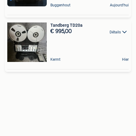
Buggenhout
Aujourd'hui
Tandberg TD20a
€ 995,00
Détails
Kermt
Hier