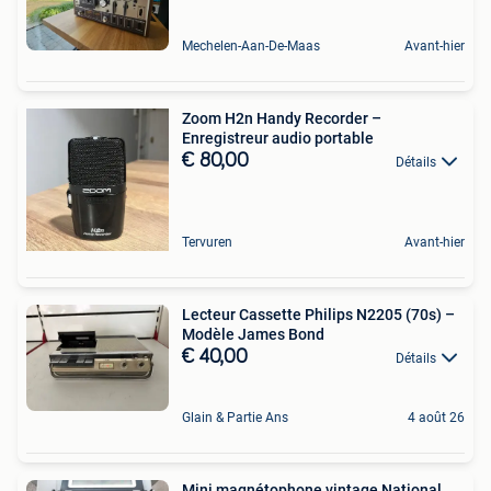
Mechelen-Aan-De-Maas
Avant-hier
Zoom H2n Handy Recorder –
Enregistreur audio portable
€ 80,00
Détails
Tervuren
Avant-hier
Lecteur Cassette Philips N2205 (70s) –
Modèle James Bond⁠
€ 40,00
Détails
Glain & Partie Ans
4 août 26
Mini magnétophone vintage National