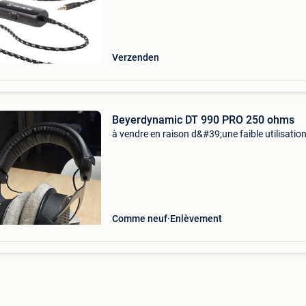
Sluit m gewoon aan op je controller en headse
Verzenden
Beyerdynamic DT 990 PRO 250 ohms
à vendre en raison d&#39;une faible utilisatio
Comme neuf
Enlèvement