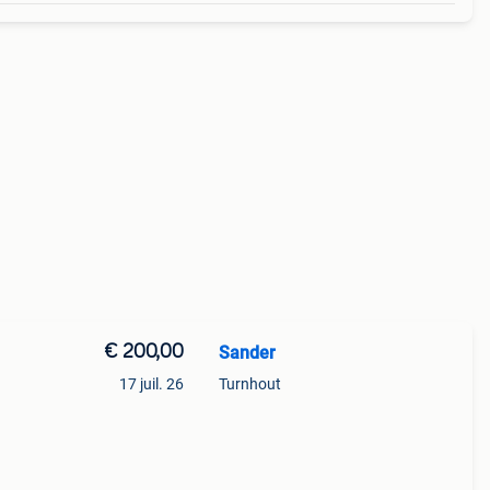
€ 200,00
Sander
17 juil. 26
Turnhout
bass-