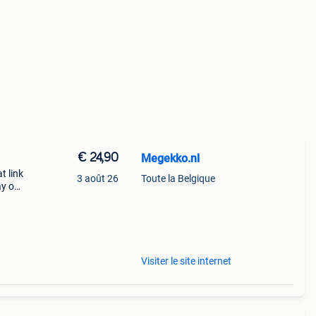
€ 24,90
Megekko.nl
t link
3 août 26
Toute la Belgique
ay op
emen.
t.
Visiter le site internet