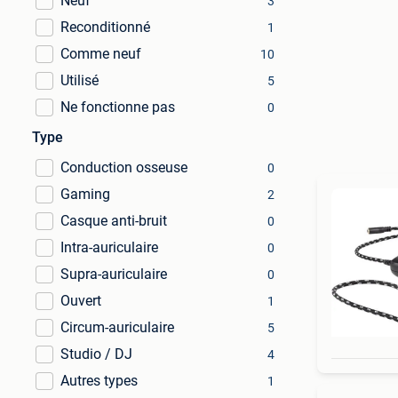
Neuf
3
Reconditionné
1
Comme neuf
10
Utilisé
5
Ne fonctionne pas
0
Type
Conduction osseuse
0
Gaming
2
Casque anti-bruit
0
Intra-auriculaire
0
Supra-auriculaire
0
Ouvert
1
Circum-auriculaire
5
Studio / DJ
4
Autres types
1