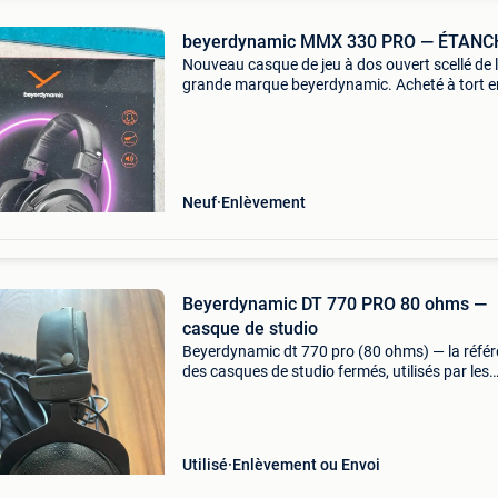
beyerdynamic MMX 330 PRO — ÉTANC
Nouveau casque de jeu à dos ouvert scellé de 
grande marque beyerdynamic. Acheté à tort e
mars 2026, preuve d&#39;achat + garantie
disponibles. Son à dos ouvert, de qualité studi
pilote stell
Neuf
Enlèvement
Beyerdynamic DT 770 PRO 80 ohms —
casque de studio
Beyerdynamic dt 770 pro (80 ohms) — la réfé
des casques de studio fermés, utilisés par les
producteurs, les ingénieurs du son et les
mélomanes depuis des décennies. En parfait é
de fonctionnem
Utilisé
Enlèvement ou Envoi