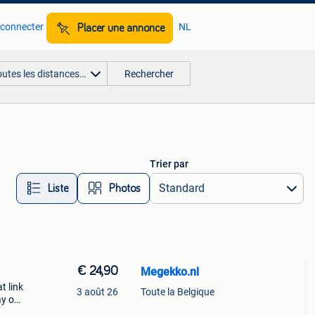
 connecter
NL
Placer une annonce
outes les distances…
Rechercher
Trier par
Liste
Photos
€ 24,90
Megekko.nl
t link
3 août 26
Toute la Belgique
ay op
emen.