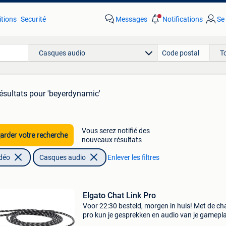
tions
Securité
Messages
Notifications
Se
Casques audio
T
ésultats
pour 'beyerdynamic'
Vous serez notifié des
rder votre recherche
nouveaux résultats
idéo
Casques audio
Enlever les filtres
Elgato Chat Link Pro
Voor 22:30 besteld, morgen in huis! Met de cha
pro kun je gesprekken en audio van je gamepl
ps5, ps4 of nintendo switch streamen of opn