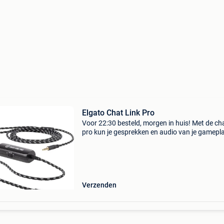
Elgato Chat Link Pro
Voor 22:30 besteld, morgen in huis! Met de cha
pro kun je gesprekken en audio van je gamepl
ps5, ps4 of nintendo switch streamen of opn
Sluit m gewoon aan op je controller en headse
Verzenden