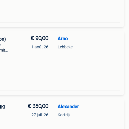
€ 90,00
Arno
on)
n
1 août 26
Lebbeke
imited
maar
 22-
€ 350,00
Alexander
MKI
27 juil. 26
Kortrijk