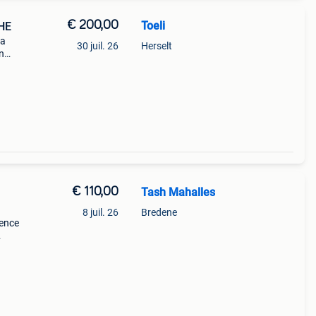
€ 200,00
Toeli
HE
la
30 juil. 26
Herselt
n
o,
€ 110,00
Tash Mahalles
8 juil. 26
Bredene
rence
tat