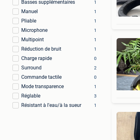
Basses supplémentaires
1
Manuel
1
Pliable
1
Microphone
1
Multipoint
1
Réduction de bruit
1
Charge rapide
0
Surround
2
Commande tactile
0
Mode transparence
1
Réglable
3
Résistant à l'eau/à la sueur
1