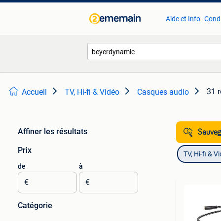
Aide et Info
Condi
31 r
Accueil
TV, Hi-fi & Vidéo
Casques audio
Affiner les résultats
Sauvega
Prix
TV, Hi-fi & V
de
à
€
€
Catégorie