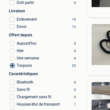
Doit partir
0
Livraison
Enlèvement
19
Envoi
13
Offert depuis
Aujourd’hui
0
Hier
0
Une semaine
6
Toujours
20
Caractéristiques
Bluetooth
0
Sans fil
0
Chargement sans fil
0
Housse/étui de transport
1