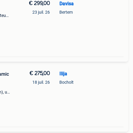
€ 299,00
Davisa
23 juil. 26
Bertem
uteurs
€ 275,00
Ilija
amic
18 juil. 26
Bocholt
), un