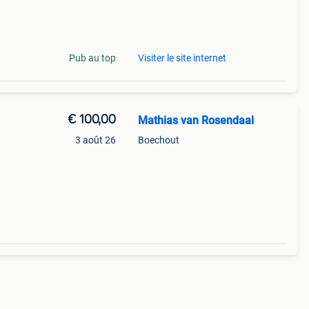
t.
Pub au top
Visiter le site internet
€ 100,00
Mathias van Rosendaal
n
3 août 26
Boechout