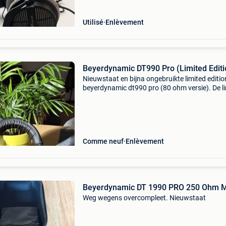
Utilisé
Enlèvement
Beyerdynamic DT990 Pro (Limited Editi
Nieuwstaat en bijna ongebruikte limited editio
beyerdynamic dt990 pro (80 ohm versie). De l
edition is identiek aan het standaard model, 
volledig zwart van kleur. Nieuw aangekocht op
09
Comme neuf
Enlèvement
Beyerdynamic DT 1990 PRO 250 Ohm 
Weg wegens overcompleet. Nieuwstaat