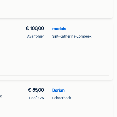
€ 100,00
madais
Avant-hier
Sint-Katherina-Lombeek
€ 85,00
Dorian
ne
1 août 26
Schaerbeek
Dorian