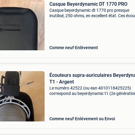
Casque Beyerdynamic DT 1770 PRO
Casque beyerdynamic dt 1770 pro presque
inutilisé, 250 ohms, en excellent état. Ces éco
supra-auriculaires professionnels offrent une
qualité sonore inégalée et sont idéaux pour
l&#39;enregi
Comme neuf
Enlèvement
Écouteurs supra-auriculaires Beyerdyn
T1 - Argent
Le numéro 42522 (ou ean 4010118425225)
correspond au beyerdynamic t1 (2e génération
casque supra-auriculaire semi-ouvert haut de
gamme réputé doté de la technologie tesla
emblématique.
Comme neuf
Enlèvement ou Envoi