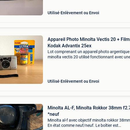
Utilisé
Enlèvement ou Envoi
Appareil Photo Minolta Vectis 20 + Film
Kodak Advantix 25ex
Lot comprenant un appareil photo argentique
minolta vectis 20 utilisé fonctionnant avec une
cr2 non fournie et un film kodak advantix ultr
poses neuf. À Venir chercher sur louvain-la-n
ou
Utilisé
Enlèvement ou Envoi
Minolta AL-F, Minolta Rokkor 38mm f2.
*neuf
Minolta al-f avec objectif minolta rokkor 38m
En état comme neuf/neuf. Le boîtier est