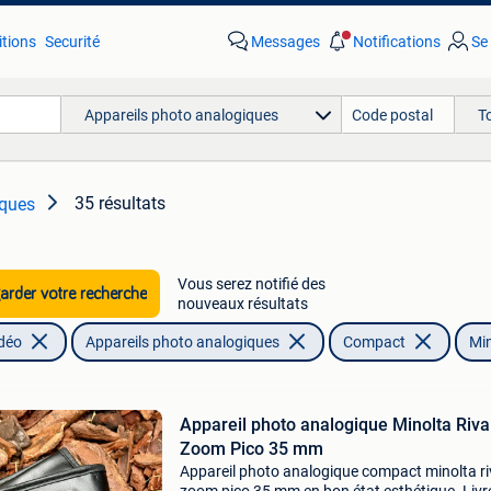
tions
Securité
Messages
Notifications
Se
Appareils photo analogiques
T
35 résultats
iques
Vous serez notifié des
rder votre recherche
nouveaux résultats
idéo
Appareils photo analogiques
Compact
Mi
Appareil photo analogique Minolta Riva
Zoom Pico 35 mm
Appareil photo analogique compact minolta r