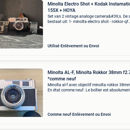
Minolta Electro Shot + Kodak Instamati
155X + HOYA
Set van 2 vintage analoge camera&#39;s. De 
bestaat uit: 1- minolta electro shot - rokkor-qf
40mm f/1.8 Lens - originele minolta draagtas 
originele lensdop - hoya zonnekap - opbergdo
voor d
Utilisé
Enlèvement ou Envoi
Minolta AL-F, Minolta Rokkor 38mm f2.
*comme neuf
Minolta al-f avec objectif minolta rokkor 38m
En état comme neuf. Le boîtier est absolumen
parfait état, sans aucune espèce de trace d’u
extérieure (voir photos), comme neuf! Tout fon
Comme neuf
Enlèvement ou Envoi