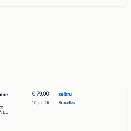
€ 79,00
xelbru
omme
10 juil. 26
Bruxelles
ec
. Le
ure
llule