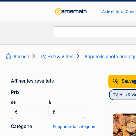
Aide et Info
Condi
Accueil
TV, Hi-fi & Vidéo
Appareils photo analog
Affiner les résultats
Sauvega
Prix
TV, Hi-fi & V
de
à
€
€
Catégorie
Supprimer la catégorie