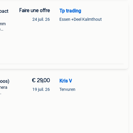
Faire une offre
Tp trading
pact
24 juil. 26
Essen +Deel Kalmthout
5mm
)
alen
€ 29,00
Kris V
doos)
mera
19 juil. 26
Tervuren
n.
h)