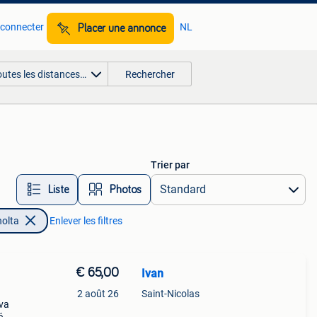
 connecter
NL
Placer une annonce
outes les distances…
Rechercher
Trier par
Liste
Photos
nolta
Enlever les filtres
€ 65,00
Ivan
2 août 26
Saint-Nicolas
iva