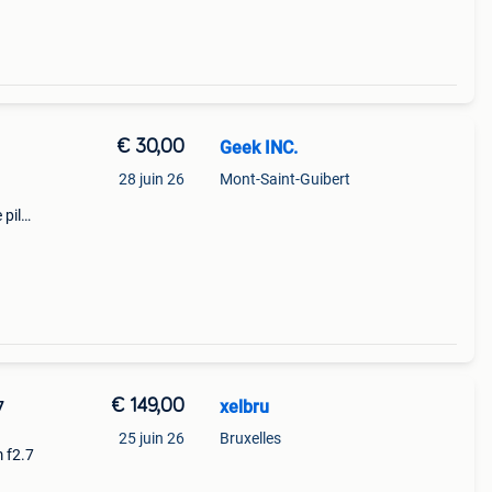
€ 30,00
Geek INC.
28 juin 26
Mont-Saint-Guibert
 pile
a 25
euve
€ 149,00
xelbru
7
25 juin 26
Bruxelles
m f2.7