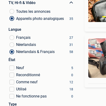
TV, Hi-fi & Vidéo
Toutes les annonces
Appareils photo analogiques
35
Langue
Français
27
Néerlandais
31
Néerlandais & Français
58
État
Neuf
5
Reconditionné
0
Comme neuf
12
Utilisé
18
Ne fonctionne pas
0
Type