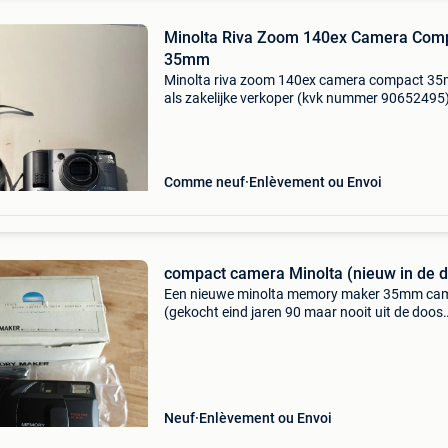
Minolta Riva Zoom 140ex Camera Com
35mm
Minolta riva zoom 140ex camera compact 3
als zakelijke verkoper (kvk nummer 90652495
werken wij uitsluitend met betalingen via
overboeking (bij ophalen en verzending). Oph
kan op afspraak, elk
Comme neuf
Enlèvement ou Envoi
compact camera Minolta (nieuw in de 
Een nieuwe minolta memory maker 35mm ca
(gekocht eind jaren 90 maar nooit uit de doos
gehaald). Makkelijk in gebruik, film erin en gaa
Met 2x nieuwe aa baterijen (nodig voor de flas
Neuf
Enlèvement ou Envoi