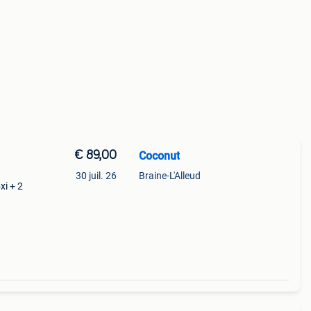
€ 89,00
Coconut
30 juil. 26
Braine-L'Alleud
xi + 2
 se