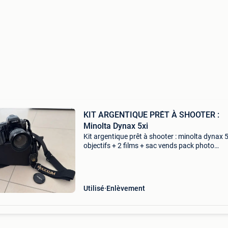
KIT ARGENTIQUE PRÊT À SHOOTER :
Minolta Dynax 5xi
Kit argentique prêt à shooter : minolta dynax 5
objectifs + 2 films + sac vends pack photo
argentique complet, testé à 100% et prêt à
l&#39;emploi (pile neuve installée) ! Idéal pour
lanc
Utilisé
Enlèvement