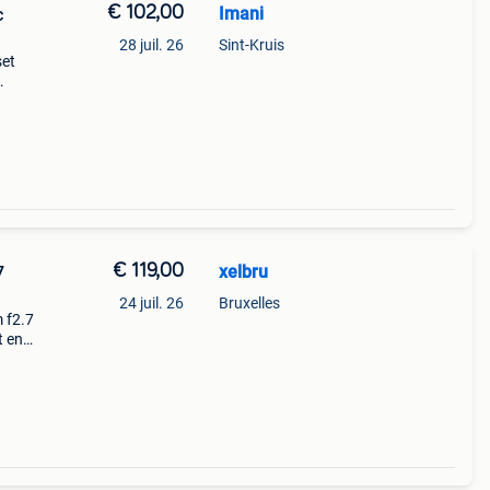
€ 102,00
Imani
c
28 juil. 26
Sint-Kruis
set
-
os
€ 119,00
xelbru
7
24 juil. 26
Bruxelles
m f2.7
t en
sure
cti