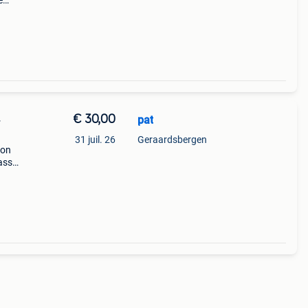
é
m
€ 30,00
pat
+
31 juil. 26
Geraardsbergen
bon
cassé
entax