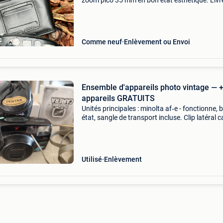
zoom pico 35 mm en bon état esthétique. Livr
avec l&#39;étui de protection et le bracelet
d&#39;origine. ÉQuipé d&#39;un objectif zoo
minol
Comme neuf
Enlèvement ou Envoi
Ensemble d'appareils photo vintage — 
appareils GRATUITS
Unités principales : minolta af‑e - fonctionne, 
état, sangle de transport incluse. Clip latéral 
pentax zoom 105 super - complet avec étui p
d&#39;origine, fonction autofocus et zoom
Utilisé
Enlèvement