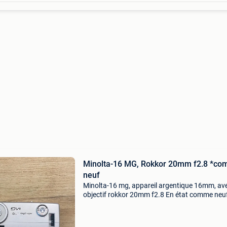
Minolta-16 MG, Rokkor 20mm f2.8 *c
neuf
Minolta-16 mg, appareil argentique 16mm, av
objectif rokkor 20mm f2.8 En état comme neuf
boîtier est en parfait état, minimes traces d’us
extérieure. Tout fonctionne parfaitement. La ce