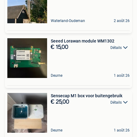
Waterland-Oudeman
2 août 26
Seeed Lorawan module WM1302
€ 15,00
Détails
Deurne
1 août 26
Sensecap M1 box voor buitengebruik
€ 25,00
Détails
Deurne
1 août 26