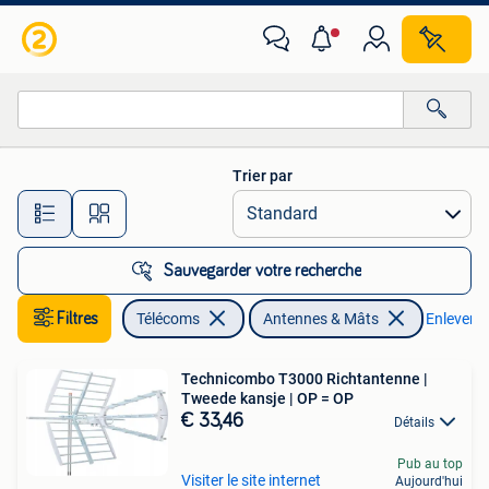
Antennes & Mâts
Trier par
Toutes les distances…
Sauvegarder votre recherche
Filtres
Télécoms
Antennes & Mâts
Enlever le
Technicombo T3000 Richtantenne |
Tweede kansje | OP = OP
€ 33,46
Détails
Pub au top
Visiter le site internet
Aujourd'hui