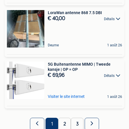
LoraWan antenne 868 7.5 DBI
€ 40,00
Détails
Deurne
1 août 26
5G Buitenantenne MIMO | Tweede
kansje | OP = OP
€ 69,96
Détails
Visiter le site internet
1 août 26
1
2
3