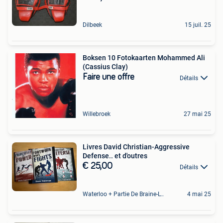
Dilbeek
15 juil. 25
Boksen 10 Fotokaarten Mohammed Ali
(Cassius Clay)
Faire une offre
Détails
Willebroek
27 mai 25
Livres David Christian-Aggressive
Defense.. et d'outres
€ 25,00
Détails
Waterloo + Partie De Braine-L'Alleud, De Ohain
4 mai 25