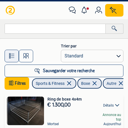
Boxe
Trier par
Toutes les distances…
Sauvegarder votre recherche
Filtres
Sports & Fitness
Boxe
Autre
Ring de boxe 4x4m
€ 1.300,00
Détails
Annonce au
top
Mortsel
Aujourd'hui