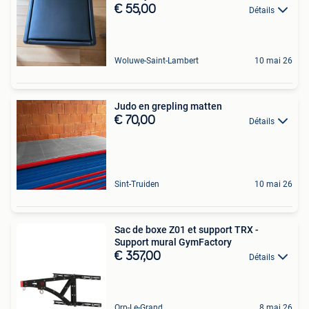
€ 55,00
Détails
Woluwe-Saint-Lambert
10 mai 26
Judo en grepling matten
€ 70,00
Détails
Sint-Truiden
10 mai 26
Sac de boxe Z01 et support TRX -
Support mural GymFactory
€ 357,00
Détails
Orp-Le-Grand
8 mai 26