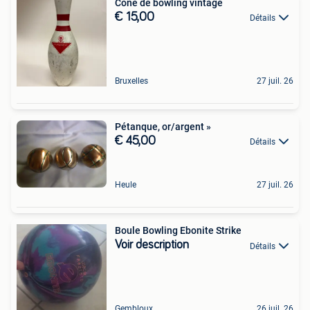
Cône de bowling vintage
€ 15,00
Détails
Bruxelles
27 juil. 26
Pétanque, or/argent »
€ 45,00
Détails
Heule
27 juil. 26
Boule Bowling Ebonite Strike
Voir description
Détails
Gembloux
26 juil. 26