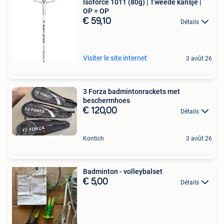
Isoforce 1011 (80g) | Tweede kansje |
OP = OP
€ 59,10
Détails
Visiter le site internet
3 août 26
3 Forza badmintonrackets met
beschermhoes
€ 120,00
Détails
Kontich
3 août 26
Badminton - volleybalset
€ 5,00
Détails