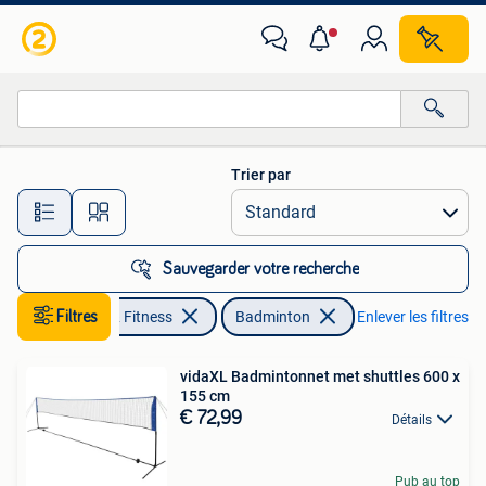
Badminton
Trier par
Toutes les distances…
Sauvegarder votre recherche
Filtres
Sports & Fitness
Badminton
Enlever les filtres
vidaXL Badmintonnet met shuttles 600 x
155 cm
€ 72,99
Détails
Pub au top