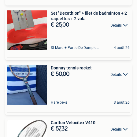
Set "Decathlon" > filet de badminton + 2
raquettes + 2 vola
€ 25,00
Détails
St-Mard + Partie De Dampicourt
4 août 26
Donnay tennis racket
€ 50,00
Détails
Harelbeke
3 août 26
Carlton Velocitex V410
€ 57,32
Détails