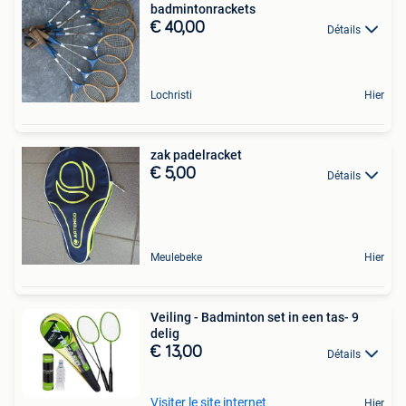
badmintonrackets
€ 40,00
Détails
Lochristi
Hier
zak padelracket
€ 5,00
Détails
Meulebeke
Hier
Veiling - Badminton set in een tas- 9
delig
€ 13,00
Détails
Visiter le site internet
Hier