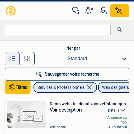
Web designers & Hosting (Hébergement)
Trier par
Toutes les distances…
Sauvegarder votre recherche
Filtres
Services & Professionnels
Web designers &
Demo website ideaal voor zelfstandigen
Voir description
Détails
Annonce au
top
Wielsbeke
Aujourd'hui