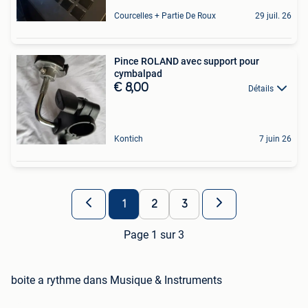
Courcelles + Partie De Roux
29 juil. 26
Pince ROLAND avec support pour
cymbalpad
€ 8,00
Détails
Kontich
7 juin 26
1
2
3
Page 1 sur 3
boite a rythme dans Musique & Instruments