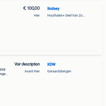
€ 100,00
lindsey
Hier
Houthalen+ Deel Van Zonhoven En Zolder
Voir description
KDW
1998
Avant-hier
Geraardsbergen
inger
er
ite