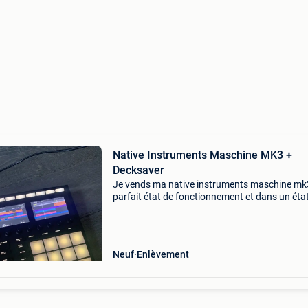
Native Instruments Maschine MK3 +
Decksaver
Je vends ma native instruments maschine mk
parfait état de fonctionnement et dans un éta
esthétique impeccable. Elle a été achetée pour
projet qui n’a finalement jamais vu le jour et n’
donc
Neuf
Enlèvement