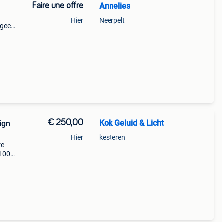
Faire une offre
Annelies
Hier
Neerpelt
 geen
€ 250,00
Kok Geluid & Licht
ign
Hier
kesteren
re
l 003.
nput
ied