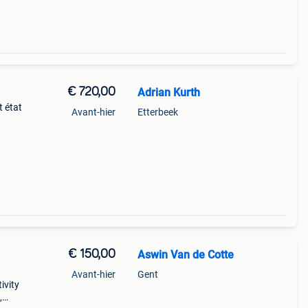
€ 720,00
Adrian Kurth
t état
Avant-hier
Etterbeek
oter :
€ 150,00
Aswin Van de Cotte
Avant-hier
Gent
ivity
,