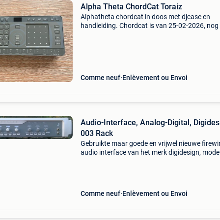
Alpha Theta ChordCat Toraiz
Alphatheta chordcat in doos met djcase en
handleiding. Chordcat is van 25-02-2026, nog
half jaar oud! Bieden vanaf 175 euro.
Verzendkosten voor de koper.
Comme neuf
Enlèvement ou Envoi
Audio-Interface, Analog-Digital, Digides
003 Rack
Gebruikte maar goede en vrijwel nieuwe firewi
audio interface van het merk digidesign, mode
Een analog/digital converter met 8x analoge i
en 8x digitale output. De digidesign 003 rack b
Comme neuf
Enlèvement ou Envoi