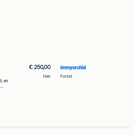
€ 250,00
immyorchid
Hier
Forest
3, en
t
 un
a