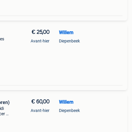
€ 25,00
Willem
les
Avant-hier
Diepenbeek
te de
ss
€ 60,00
Willem
oren)
idi
Avant-hier
Diepenbeek
cer of
meer