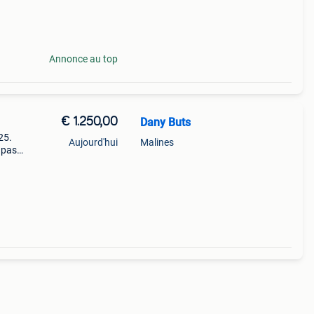
 f
Annonce au top
€ 1.250,00
Dany Buts
25.
Aujourd'hui
Malines
e pas
endre