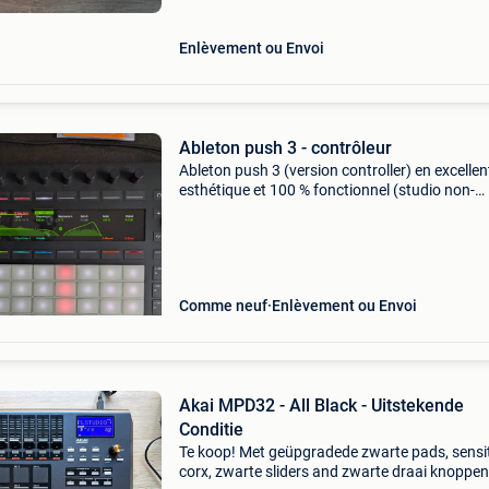
Enlèvement ou Envoi
Ableton push 3 - contrôleur
Ableton push 3 (version controller) en excellen
esthétique et 100 % fonctionnel (studio non-
fumeur). Comprend : le contrôleur push 3, son
câble usb-c et alimentation d&#39;origine. À N
Comme neuf
Enlèvement ou Envoi
Akai MPD32 - All Black - Uitstekende
Conditie
Te koop! Met geüpgradede zwarte pads, sensit
corx, zwarte sliders and zwarte draai knoppen