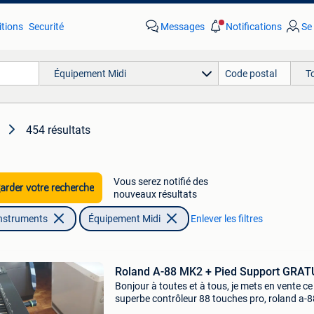
tions
Securité
Messages
Notifications
Se
Équipement Midi
T
454 résultats
i
Vous serez notifié des
rder votre recherche
nouveaux résultats
nstruments
Équipement Midi
Enlever les filtres
Roland A-88 MK2 + Pied Support GRAT
Bonjour à toutes et à tous, je mets en vente ce
superbe contrôleur 88 touches pro, roland a-8
mk2. Je le vends pour l&#39;achat d&#39;un 