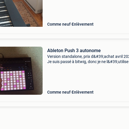
appareil pour la compression. Ce contrôleur ne
Comme neuf
Enlèvement
Ableton Push 3 autonome
Version standalone, prix d&#39;achat avril 20
Je suis passé à bitwig, donc je ne l&#39;utilis
assez, et c&#39;est dommage de le laisser pr
de la poussière ! L&#39;état de
Comme neuf
Enlèvement