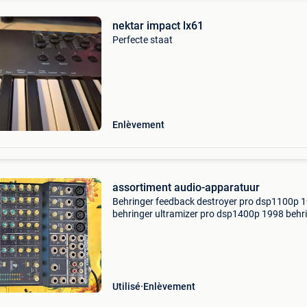
nektar impact lx61
Perfecte staat
Enlèvement
assortiment audio-apparatuur
Behringer feedback destroyer pro dsp1100p 
behringer ultramizer pro dsp1400p 1998 behr
eurorack model mx802 8-channel mic/line mix
lexicon mpx100 dual channel processor focusr
platinum v
Utilisé
Enlèvement