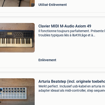
Utilisé
Enlèvement
Clavier MIDI M-Audio Axiom 49
Il fonctionne toujours parfaitement. Présente 
troubles typiques liés à l&#39;âge et à
l&#39;utilisation : - clés jaunies - mod et molet
lancement collants, mais nettoyés le mieux po
Enlèvement
Arturia Beatstep (incl. originele toebeh
Werkt perfect. Inclusief usb-kabel en arturia m
adapter ideaal als midi-controller, step sequen
compacte controller voor hardware synths,
modular of daw. Mag weg omdat hij hier niet 
gebr