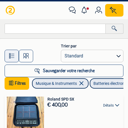
Batteries électroniques
Trier par
Toutes les distances…
Sauvegarder votre recherche
Filtres
Musique & Instruments
Batteries électroni
Roland SPD SX
€ 400,00
Détails