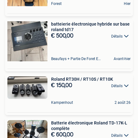
Forest
Hier
batteierie électronique hybride sur base
roland td17
€ 500,00
Détails
Beaufays + Partie De Foret Et De Tilff
Avant-hier
Roland RT30H / RT10S / RT10K
€ 150,00
Détails
Kampenhout
2 août 26
Batterie électronique Roland TD-17K-L
complète
€ 600,00
Détails