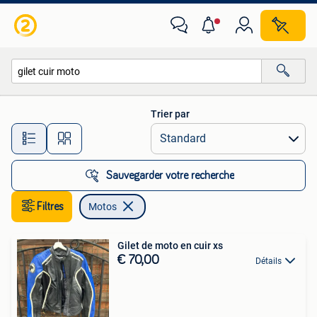
Motos
Trier par
Toutes les distances…
Sauvegarder votre recherche
Filtres
Motos
Gilet de moto en cuir xs
€ 70,00
Détails