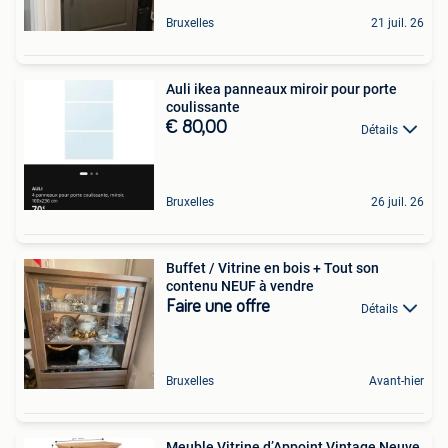
Bruxelles
21 juil. 26
Auli ikea panneaux miroir pour porte
coulissante
€ 80,00
Détails
Bruxelles
26 juil. 26
Buffet / Vitrine en bois + Tout son
contenu NEUF à vendre
Faire une offre
Détails
Bruxelles
Avant-hier
Meuble Vitrine d’Appoint Vintage Neuve