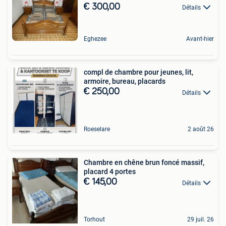
€ 300,00
Détails
Eghezee
Avant-hier
compl de chambre pour jeunes, lit,
armoire, bureau, placards
€ 250,00
Détails
Roeselare
2 août 26
Chambre en chêne brun foncé massif,
placard 4 portes
€ 145,00
Détails
Torhout
29 juil. 26