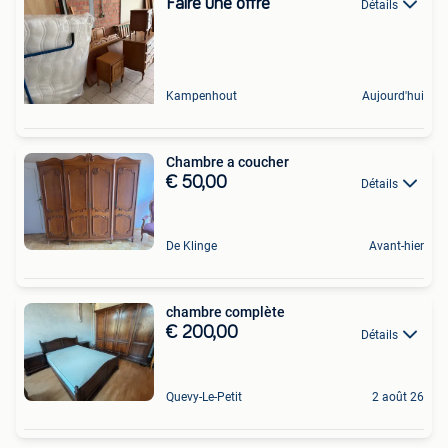
Faire une offre
Détails
Kampenhout
Aujourd'hui
Chambre a coucher
€ 50,00
Détails
De Klinge
Avant-hier
chambre complète
€ 200,00
Détails
Quevy-Le-Petit
2 août 26