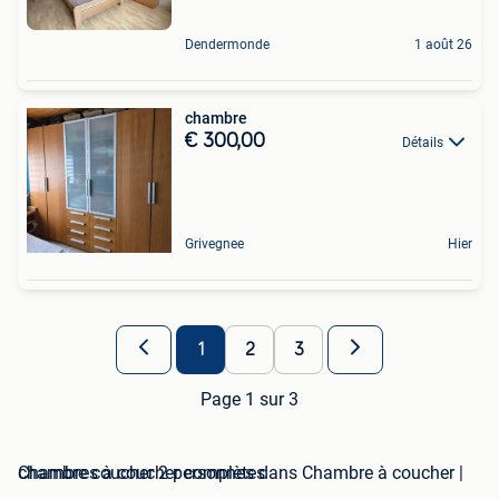
Dendermonde
1 août 26
chambre
€ 300,00
Détails
Grivegnee
Hier
1
2
3
Page 1 sur 3
chambre coucher 2 personnes dans Chambre à coucher | Chambres à coucher complètes