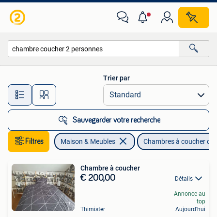
Chambre à coucher | Chambres à coucher complètes
Trier par
Toutes les distances…
Sauvegarder votre recherche
Filtres
Maison & Meubles
Chambres à coucher co
Chambre à coucher
€ 200,00
Détails
Annonce au
top
Thimister
Aujourd'hui