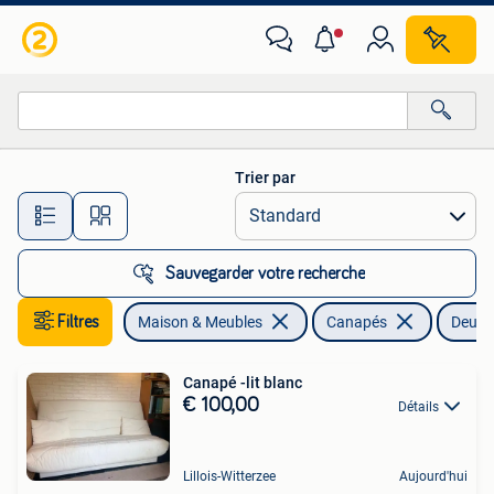
Canapés | Salons
Trier par
Toutes les distances…
Sauvegarder votre recherche
Filtres
Maison & Meubles
Canapés
Deux 
Canapé -lit blanc
€ 100,00
Détails
Lillois-Witterzee
Aujourd'hui