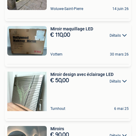
Woluwe-Saint-Pierre
14 juin 26
Miroir maquillage LED
€ 110,00
Détails
Vottem
30 mars 26
Miroir design avec éclairage LED
€ 50,00
Détails
Turnhout
6 mai 25
Miroirs
€ 90,00
Détails