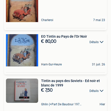
Charleroi
7 mai 23
EO Tintin au Pays de l'Or Noir
€ 80,00
Détails
Ham-Sur-Heure
31 juil. 26
Tintin au pays des Soviets - Ed noir et
blanc de 1999
€ 7,50
Détails
Ghlin (+Part De Baudour 1971)
Hier