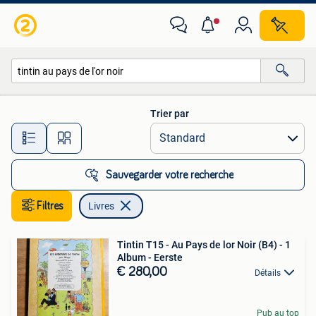
Livres
Trier par
Toutes les distances…
Sauvegarder votre recherche
Filtres
Livres
Tintin T15 - Au Pays de lor Noir (B4) - 1
Album - Eerste
€ 280,00
Détails
Pub au top