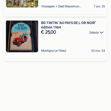
Vlissegem + Deel Nieuwmunster
7 avr. 26
BD TINTIN "AU PAYS DE L OR NOIR"
édition 1964
€ 25,00
Détails
Montigny-Le-Tilleul
30 nov. 24