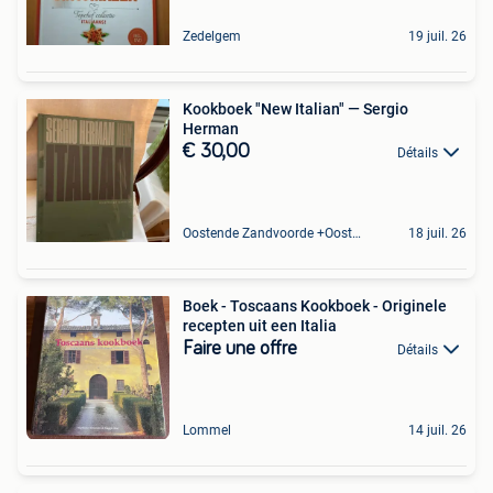
Zedelgem
19 juil. 26
Kookboek "New Italian" — Sergio
Herman
€ 30,00
Détails
Oostende Zandvoorde +Oostende
18 juil. 26
Boek - Toscaans Kookboek - Originele
recepten uit een Italia
Faire une offre
Détails
Lommel
14 juil. 26