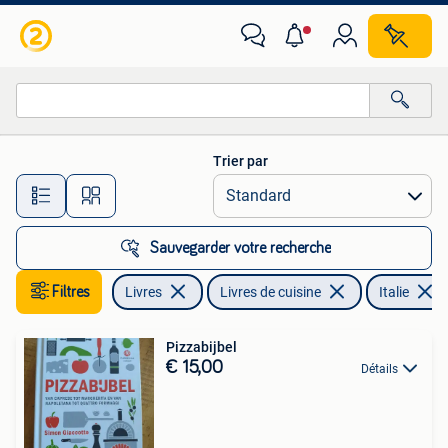
Livres de cuisine
Trier par
Toutes les distances…
Sauvegarder votre recherche
Filtres
Livres
Livres de cuisine
Italie
Pizzabijbel
€ 15,00
Détails