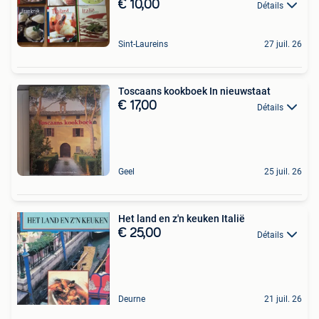
€ 10,00
Détails
Sint-Laureins
27 juil. 26
Toscaans kookboek In nieuwstaat
€ 17,00
Détails
Geel
25 juil. 26
Het land en z'n keuken Italië
€ 25,00
Détails
Deurne
21 juil. 26