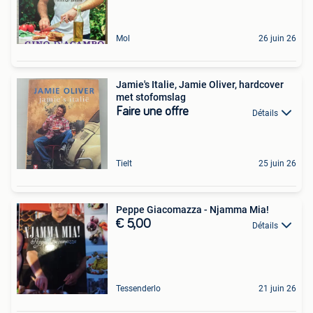
Mol
26 juin 26
Jamie's Italie, Jamie Oliver, hardcover
met stofomslag
Faire une offre
Détails
Tielt
25 juin 26
Peppe Giacomazza - Njamma Mia!
€ 5,00
Détails
Tessenderlo
21 juin 26