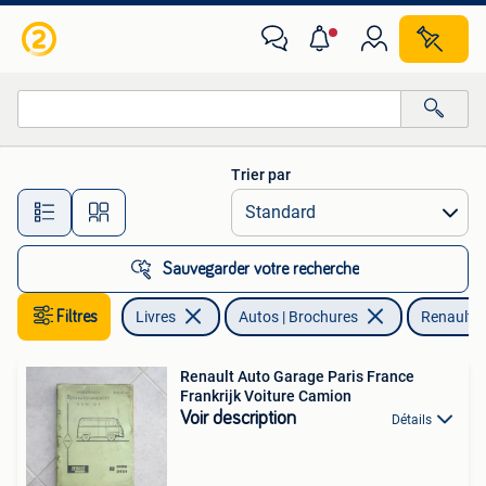
Autos | Brochures & Magazines
Trier par
Toutes les distances…
Sauvegarder votre recherche
Filtres
Livres
Autos | Brochures
Renault
Renault Auto Garage Paris France
Frankrijk Voiture Camion
Voir description
Détails