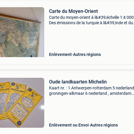
Carte du Moyen-Orient
Carte du moyen-orient à l&#39;échelle 1:4 000
Des émissions de la turquie à l&#39;inde et du
soudan au kirghizistan. Dimensions 93 x 130 
Enlèvement
Autres régions
Oude landkaarten Michelin
Kaart nr. : 1 Antwerpen-rotterdam 5 nederland
groningen-alkmaar 6 nederland , amsterdam
nijmegen 21 zwitserland, basel-st. Gallen
verzending naar afhaalpunt 5,40 €
Enlèvement ou Envoi
Autres régions