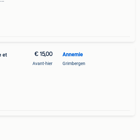
.
€ 15,00
Annemie
e et
Avant-hier
Grimbergen
 : 180
de en