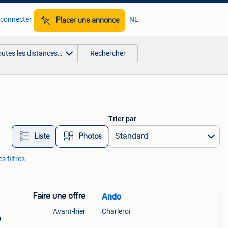
 connecter
NL
Placer une annonce
outes les distances…
Rechercher
Trier par
Liste
Photos
es filtres
Faire une offre
Ando
Avant-hier
Charleroi
0