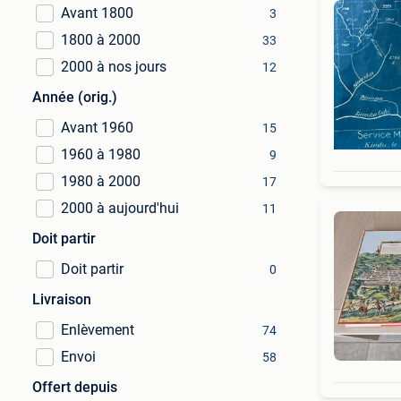
Avant 1800
3
1800 à 2000
33
2000 à nos jours
12
Année (orig.)
Avant 1960
15
1960 à 1980
9
1980 à 2000
17
2000 à aujourd'hui
11
Doit partir
Doit partir
0
Livraison
Enlèvement
74
Envoi
58
Offert depuis