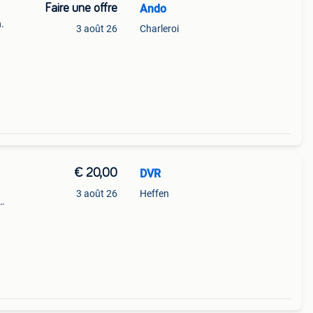
Faire une offre
Ando
.
3 août 26
Charleroi
€ 20,00
DVR
3 août 26
Heffen
 van
le