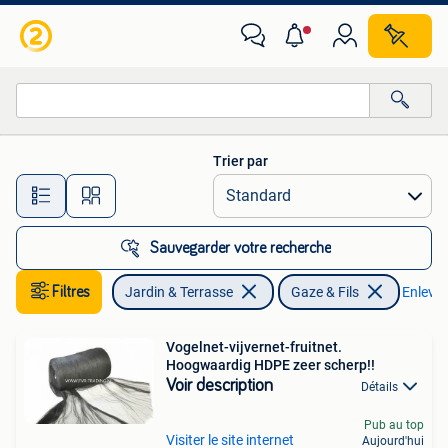
Gaze & Fils
Trier par
Toutes les distances…
Sauvegarder votre recherche
Filtres
Jardin & Terrasse
Gaze & Fils
Enlever 
Vogelnet-vijvernet-fruitnet.
Hoogwaardig HDPE zeer scherp!!
Voir description
Détails
Pub au top
Visiter le site internet
Aujourd'hui