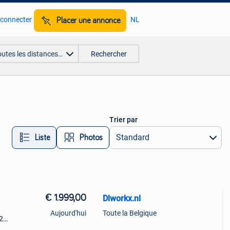
 connecter
NL
Placer une annonce
outes les distances…
Rechercher
Trier par
Liste
Photos
€ 1.999,00
Dlworkx.nl
Aujourd'hui
Toute la Belgique
2
, is