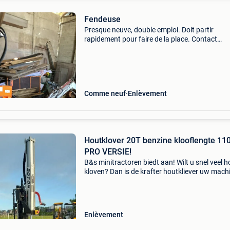
Fendeuse
Presque neuve, double emploi. Doit partir
rapidement pour faire de la place. Contact
uniquement pas téléphone 0478 76 25 40
Comme neuf
Enlèvement
Houtklover 20T benzine klooflengte 11
PRO VERSIE!
B&s minitractoren biedt aan! Wilt u snel veel h
kloven? Dan is de krafter houtkliever uw mach
Houtklover 20 ton op benzine!! Klooflengte tot
110cm uniek in zijn gamma! Met 1 cylinder be
Enlèvement