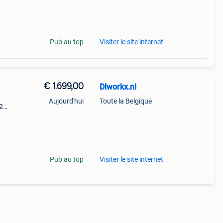
s-
Pub au top
Visiter le site internet
€ 1.699,00
Dlworkx.nl
Aujourd'hui
Toute la Belgique
2
, is
s-
Pub au top
Visiter le site internet