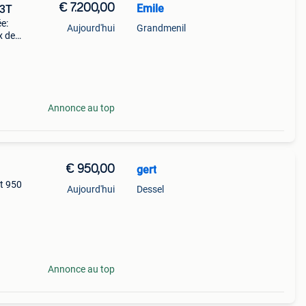
€ 7.200,00
Emile
33T
e:
Aujourd'hui
Grandmenil
x de
an
Annonce au top
€ 950,00
gert
t 950
Aujourd'hui
Dessel
Annonce au top