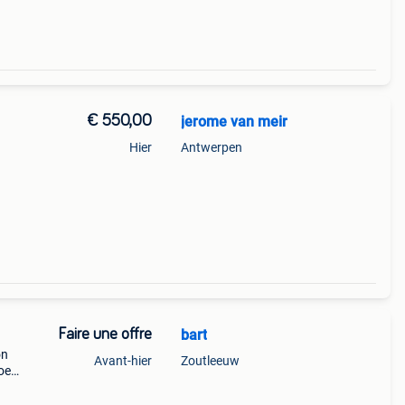
€ 550,00
jerome van meir
Hier
Antwerpen
 dan
 als
Faire une offre
bart
on
Avant-hier
Zoutleeuw
oe