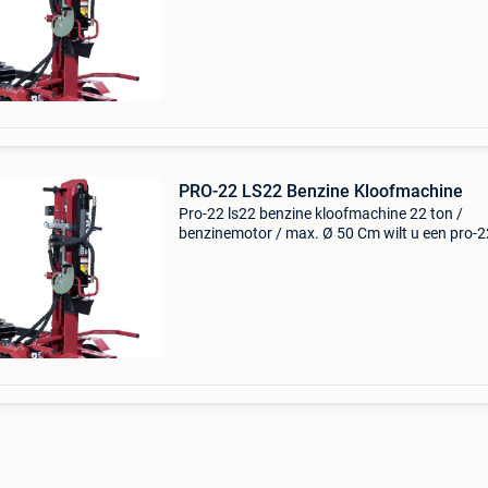
een zeer degelijke machine met een ultieme prij
kwaliteitverh
PRO-22 LS22 Benzine Kloofmachine
Pro-22 ls22 benzine kloofmachine 22 ton /
benzinemotor / max. Ø 50 Cm wilt u een pro-2
kopen? Deze , van het nederlandse merk pro-22
een zeer degelijke machine met een ultieme prij
kwaliteitverh