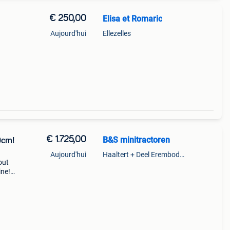
€ 250,00
Elisa et Romaric
Aujourd'hui
Ellezelles
€ 1.725,00
B&S minitractoren
0cm!
Aujourd'hui
Haaltert + Deel Erembodegem
out
ine!
nzin