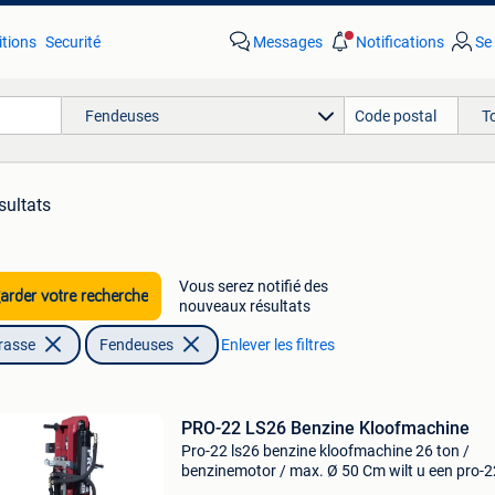
tions
Securité
Messages
Notifications
Se
Fendeuses
T
sultats
Vous serez notifié des
rder votre recherche
nouveaux résultats
rrasse
Fendeuses
Enlever les filtres
PRO-22 LS26 Benzine Kloofmachine
Pro-22 ls26 benzine kloofmachine 26 ton /
benzinemotor / max. Ø 50 Cm wilt u een pro-2
kopen? Deze , van het nederlandse merk pro-22