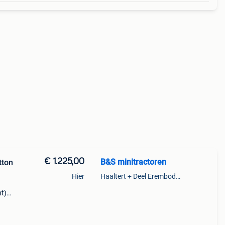
€ 1.225,00
B&S minitractoren
tton
Hier
Haaltert + Deel Erembodegem
ht)
n
t max