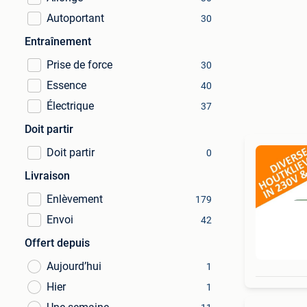
Autoportant
30
Entraînement
Prise de force
30
Essence
40
Électrique
37
Doit partir
Doit partir
0
Livraison
Enlèvement
179
Envoi
42
Offert depuis
Aujourd’hui
1
Hier
1