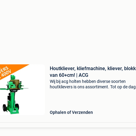
Houtkliever, kliefmachine, kliever, blok
van 60+cm! | ACG
Wij bij acg holten hebben diverse soorten
houtklievers is ons assortiment. Tot op de da
vandaag wordt er goed geluisterd naar de
ervaringen en de opmerkingen van onze klant
Deze informatie ver
Ophalen of Verzenden