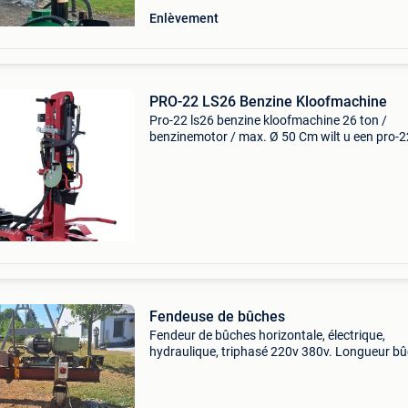
Enlèvement
PRO-22 LS26 Benzine Kloofmachine
Pro-22 ls26 benzine kloofmachine 26 ton /
benzinemotor / max. Ø 50 Cm wilt u een pro-2
kopen? Deze , van het nederlandse merk pro-22
een zeer degelijke machine met een ultieme prij
kwaliteitverh
Fendeuse de bûches
Fendeur de bûches horizontale, électrique,
hydraulique, triphasé 220v 380v. Longueur b
max 49 cm. Pompe mobil dte25. Enlèvement s
gesves. Prix souhaité 400€