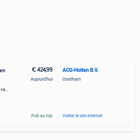
€ 424,99
ACG-Holten B.V.
ken
Aujourd'hui
Oostham
g van
en.
Pub au top
Visiter le site internet