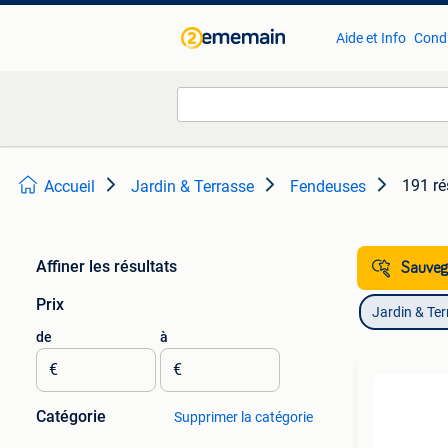
Aide et Info
Condi
191 ré
Accueil
Jardin & Terrasse
Fendeuses
Affiner les résultats
Sauvega
Prix
Jardin & Te
de
à
€
€
Catégorie
Supprimer la catégorie