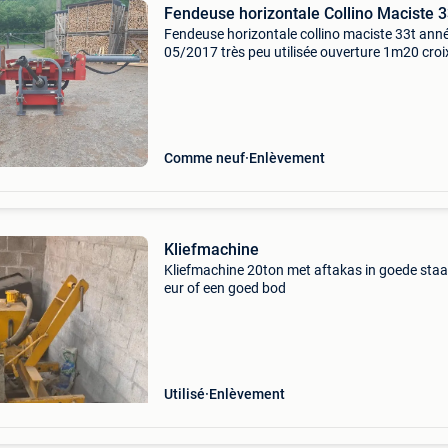
Fendeuse horizontale Collino Maciste 
Fendeuse horizontale collino maciste 33t anné
05/2017 très peu utilisée ouverture 1m20 croi
fendage 2 ou 4 éclats, réglage hydraulique
chargeur hydraulique table de réception card
compris a ve
Comme neuf
Enlèvement
Kliefmachine
Kliefmachine 20ton met aftakas in goede staa
eur of een goed bod
Utilisé
Enlèvement