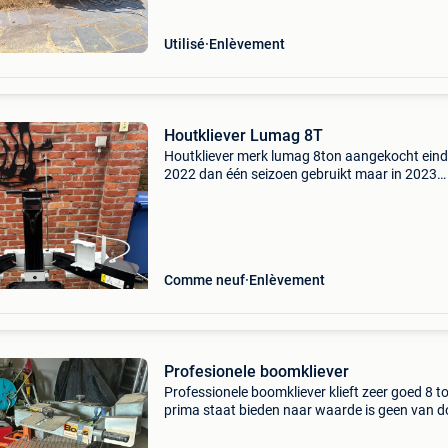
Utilisé
Enlèvement
Houtkliever Lumag 8T
Houtkliever merk lumag 8ton aangekocht eind
2022 dan één seizoen gebruikt maar in 2023
pelletkachel aangekocht de kliever heeft sinds
enkel in de garage gestaan dus is nog zo goed
nieuw en wer
Comme neuf
Enlèvement
Profesionele boomkliever
Professionele boomkliever klieft zeer goed 8 t
prima staat bieden naar waarde is geen van d
het zelver