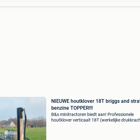
NIEUWE houtklover 18T briggs and stra
benzine TOPPER!!!
B&s minitractoren biedt aan! Professionele
houtklover verticaal! 18T (werkelijke drukkrac
professionele briggs and stratton motor (gee
chineese rommel!) Benzine 98 op onderstel to
50 km/u