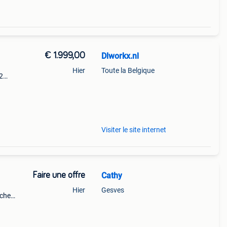
€ 1.999,00
Dlworkx.nl
Hier
Toute la Belgique
2
, is
s-
Visiter le site internet
Faire une offre
Cathy
Hier
Gesves
ûche
ur