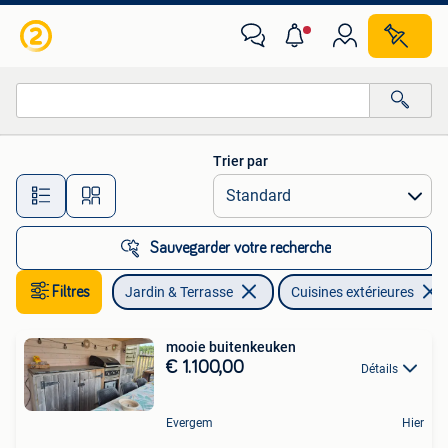
Cuisines extérieures
Trier par
Toutes les distances…
Sauvegarder votre recherche
Filtres
Jardin & Terrasse
Cuisines extérieures
mooie buitenkeuken
€ 1.100,00
Détails
Evergem
Hier