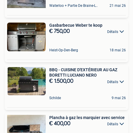
Waterloo + Partie De Braine-L'Alleud, De Ohain
21 mai 26
Gasbarbecue Weber te koop
€ 750,00
Détails
Heist-Op-Den-Berg
18 mai 26
BBQ - CUISINE D'EXTÉRIEUR AU GAZ
BORETTI LUCIANO NERO
€ 1.500,00
Détails
Schilde
9 mai 26
Plancha à gaz les marquier avec service
€ 400,00
Détails