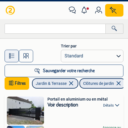
Clôtures de jardin
Trier par
Toutes les distances…
Sauvegarder votre recherche
Filtres
Jardin & Terrasse
Clôtures de jardin
Portail en aluminium ou en métal
Voir description
Détails
Annonce au