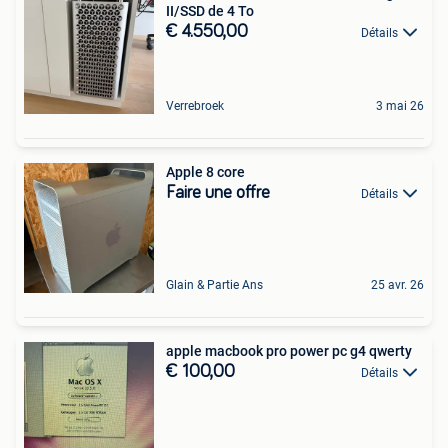
II/SSD de 4 To
€ 4.550,00
Détails
Verrebroek
3 mai 26
Apple 8 core
Faire une offre
Détails
Glain & Partie Ans
25 avr. 26
apple macbook pro power pc g4 qwerty
€ 100,00
Détails