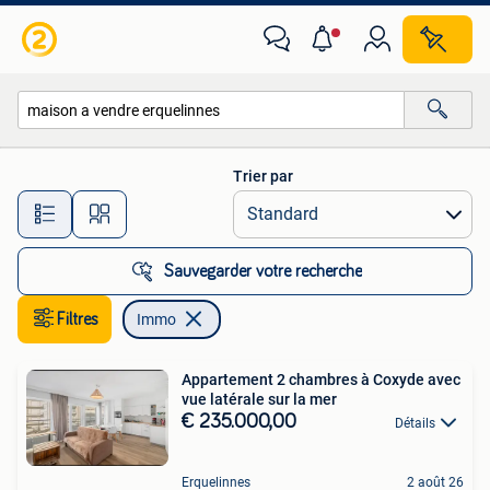
Immo
Trier par
Toutes les distances…
Sauvegarder votre recherche
Filtres
Immo
Appartement 2 chambres à Coxyde avec
vue latérale sur la mer
€ 235.000,00
Détails
Erquelinnes
2 août 26