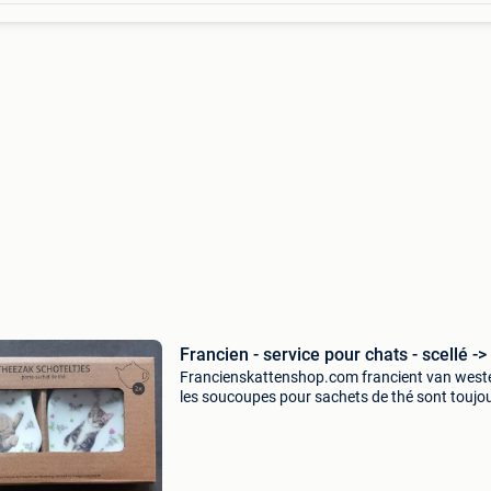
Francien - service pour chats - scellé ->
Francienskattenshop.com francient van weste
les soucoupes pour sachets de thé sont toujo
dans la boîte l&#39;expédition est possible