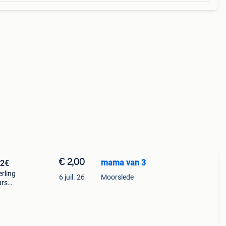
€ 2,00
mama van 3
 2€
rling
6 juil. 26
Moorslede
urs