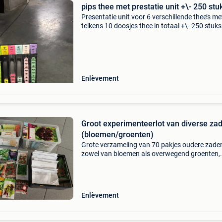
pips thee met prestatie unit +\- 250 
Presentatie unit voor 6 verschillende thee’s me
telkens 10 doosjes thee in totaal +\- 250 stuks
Enlèvement
Groot experimenteerlot van diverse za
(bloemen/groenten)
Grote verzameling van 70 pakjes oudere zade
zowel van bloemen als overwegend groenten,
grotendeels reeds geopend en deels gebruikt
hoewel een aantal doosjes en pakjes nog volle
gesloten, meest re
Enlèvement