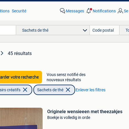
tions
Securité
Messages
Notifications
Se
Sachets de thé
T
45 résultats
Vous serez notifié des
rder votre recherche
nouveaux résultats
irs créatifs
Sachets de thé
Enlever les filtres
Originele wensieeen met theezakjes
Boekje is volledig in orde