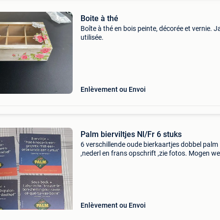
Boite à thé
Boîte à thé en bois peinte, décorée et vernie. 
utilisée.
Enlèvement ou Envoi
Palm bierviltjes Nl/Fr 6 stuks
6 verschillende oude bierkaartjes dobbel palm
,nederl en frans opschrift ,zie fotos. Mogen w
voor mooi bod,u wordt gecontakteerd bij
aanvaardbaar bod heb meerdere oude bierkaa
te koop te bevrag
Enlèvement ou Envoi