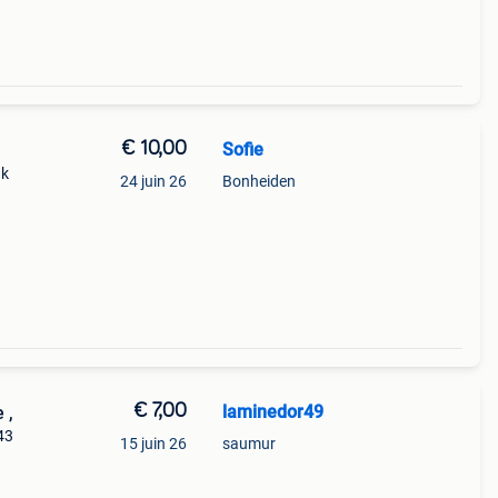
€ 10,00
Sofie
ak
24 juin 26
Bonheiden
€ 7,00
laminedor49
 ,
43
15 juin 26
saumur