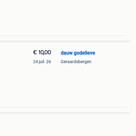
€ 10,00
dauw godelieve
24 juil. 26
Geraardsbergen