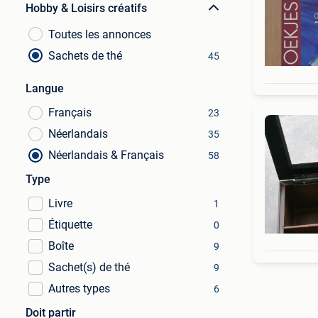
Hobby & Loisirs créatifs
Toutes les annonces
Sachets de thé
45
Langue
Français
23
Néerlandais
35
Néerlandais & Français
58
Type
Livre
1
Étiquette
0
Boîte
9
Sachet(s) de thé
9
Autres types
6
Doit partir