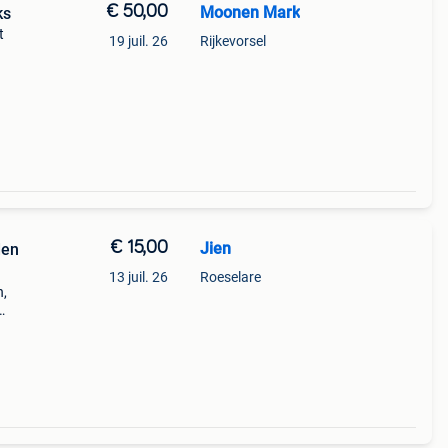
€ 50,00
Moonen Mark
stuks
t
19 juil. 26
Rijkevorsel
€ 15,00
Jien
den
13 juil. 26
Roeselare
n,
dig