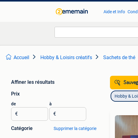
Aide et Info
Condi
Accueil
Hobby & Loisirs créatifs
Sachets de thé
Affiner les résultats
Sauvega
Prix
Hobby & Lois
de
à
€
€
Catégorie
Supprimer la catégorie