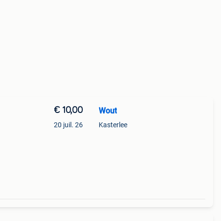
€ 10,00
Wout
20 juil. 26
Kasterlee