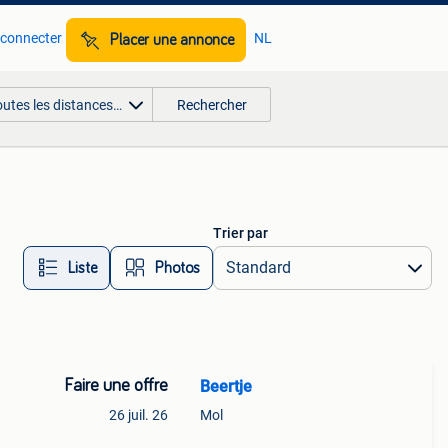
 connecter
NL
Placer une annonce
outes les distances…
Rechercher
Trier par
Liste
Photos
Faire une offre
Beertje
26 juil. 26
Mol